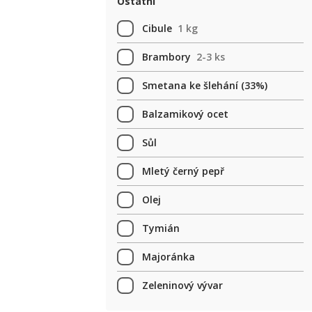
Ostatní
Cibule
1 kg
Brambory
2-3 ks
Smetana ke šlehání (33%)
Balzamikový ocet
Sůl
Mletý černý pepř
Olej
Tymián
Majoránka
Zeleninový vývar