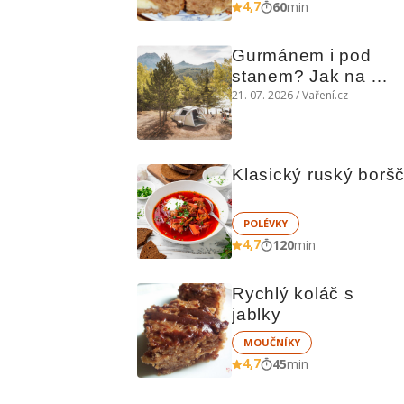
4,7
60
min
Gurmánem i pod 
stanem? Jak na 
polní kuchyni a na 
21. 07. 2026 / Vaření.cz
čem vařit
Klasický ruský borš
POLÉVKY
4,7
120
min
Rychlý koláč s 
jablky
MOUČNÍKY
4,7
45
min