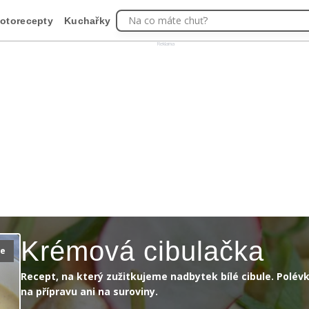
Na co máte chuť?
otorecepty
Kuchařky
Reklama
Krémová cibulačka
ie
Recept, na který zužitkujeme nadbytek bílé cibule. Polévk
na přípravu ani na suroviny.