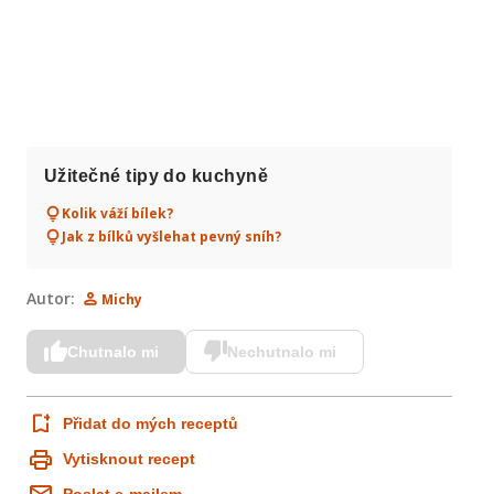
Užitečné tipy do kuchyně
Kolik váží bílek?
Jak z bílků vyšlehat pevný sníh?
Autor:
Michy
Chutnalo mi
Nechutnalo mi
Přidat do mých receptů
Vytisknout recept