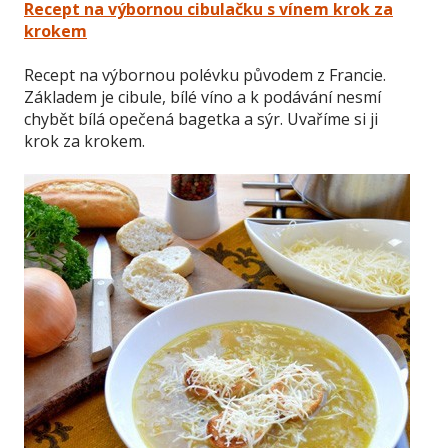
Recept na výbornou cibulačku s vínem krok za
krokem
Recept na výbornou polévku původem z Francie.
Základem je cibule, bílé víno a k podávání nesmí
chybět bílá opečená bagetka a sýr. Uvaříme si ji
krok za krokem.