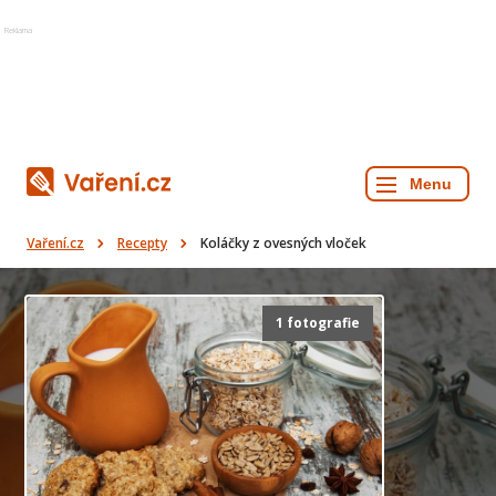
Reklama
Vaření.cz
Recepty
Koláčky z ovesných vloček
1 fotografie