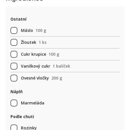
Ostatní
Máslo
100 g
Žloutek
1 ks
Cukr krupice
100 g
Vanilkový cukr
1 balíček
Ovesné vločky
200 g
Náplň
Marmeláda
Podle chuti
Rozinky