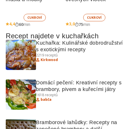
CUKROVÍ
CUKROVÍ
4,4
3,0
60
min
75
min
Recept najdete v kuchařkách
Kuchařka: Kulinářské dobrodružství 
s exotickými recepty
2219
receptů
Kirkwood
Domácí pečení: Kreativní recepty s 
brambory, pivem a kuřecími játry
1618
receptů
babča
Bramborové lahůdky: Recepty na 