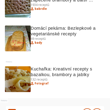
zapečené brambory a další 
1934
receptů
pochoutky
babrdle
Domácí pekárna: Bezlepkové a 
vegetariánské recepty
69
receptů
bady
Reklama
Kuchařka: Kreativní recepty s 
bazalkou, brambory a jablky
132
receptů
Fotograf
Reklama