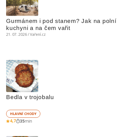
Gurmánem i pod stanem? Jak na polní 
kuchyni a na čem vařit
21. 07. 2026 / Vaření.cz
Bedla v trojobalu
HLAVNÍ CHODY
4,7
35
min