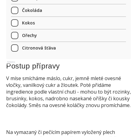
Čokoláda
Kokos
Ořechy
Citronová šťáva
Reklama
Postup přípravy
V míse smícháme máslo, cukr, jemně mleté ovesné
vločky, vanilkový cukr a žloutek. Poté přidáme
ingredience podle vlastní chuti - mohou to být rozinky,
brusinky, kokos, nadrobno nasekané oříšky či kousky
čokolády. Směs na ovesné koláčky znovu promícháme.
Na vymazaný či pečícím papírem vyložený plech