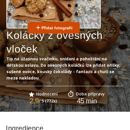
Přidat fotografii
Koláčky z ovesných
vloček
Tip na úžasnou svačinku, snídani a pohoštění na
dětskou oslavu. Do ovesných koláčků lze přidat oříšky,
sušené ovoce, kousky čokolády - fantazii a chuti se
meze nekladou.
Hodnocení
Doba přípravy
2.9
45
min
/ 5 (772x)
Ingredience