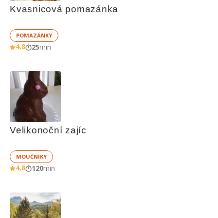
Kvasnicová pomazánka
POMAZÁNKY
4,8
25
min
Velikonoční zajíc
MOUČNÍKY
4,8
120
min