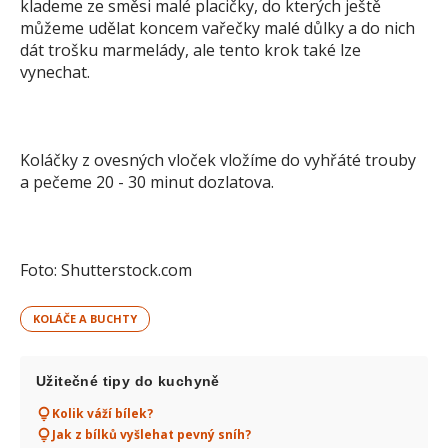
klademe ze směsi malé placičky, do kterých ještě
můžeme udělat koncem vařečky malé důlky a do nich
dát trošku marmelády, ale tento krok také lze
vynechat.
Koláčky z ovesných vloček vložíme do vyhřáté trouby
a pečeme 20 - 30 minut dozlatova.
Foto: Shutterstock.com
KOLÁČE A BUCHTY
Užitečné tipy do kuchyně
Kolik váží bílek?
Jak z bílků vyšlehat pevný sníh?