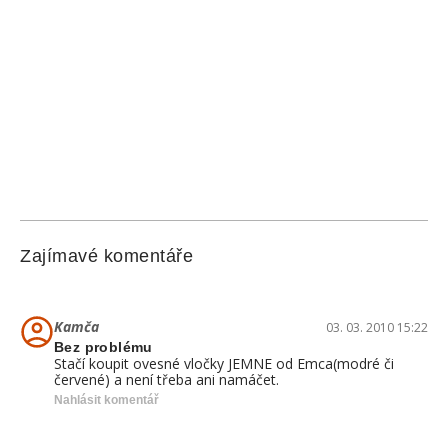
Zajímavé komentáře
Kamča
03. 03. 2010 15:22
Bez problému
Stačí koupit ovesné vločky JEMNE od Emca(modré či
červené) a není třeba ani namáčet.
Nahlásit komentář