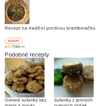
Recept na tradiční poctivou bramboračku
POLÉVKY
4,7
60
min
Podobné recepty
Ovesné sušenky bez 
Sušenky z jemných 
másla a mouky
ovesných vloček