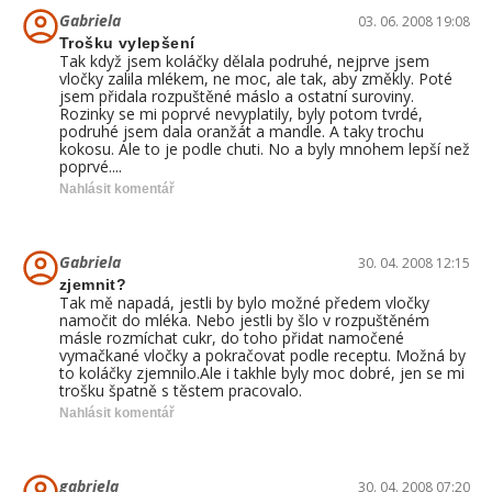
Gabriela
03. 06. 2008 19:08
Trošku vylepšení
Tak když jsem koláčky dělala podruhé, nejprve jsem
vločky zalila mlékem, ne moc, ale tak, aby změkly. Poté
jsem přidala rozpuštěné máslo a ostatní suroviny.
Rozinky se mi poprvé nevyplatily, byly potom tvrdé,
podruhé jsem dala oranžát a mandle. A taky trochu
kokosu. Ale to je podle chuti. No a byly mnohem lepší než
poprvé....
Nahlásit komentář
Gabriela
30. 04. 2008 12:15
zjemnit?
Tak mě napadá, jestli by bylo možné předem vločky
namočit do mléka. Nebo jestli by šlo v rozpuštěném
másle rozmíchat cukr, do toho přidat namočené
vymačkané vločky a pokračovat podle receptu. Možná by
to koláčky zjemnilo.Ale i takhle byly moc dobré, jen se mi
trošku špatně s těstem pracovalo.
Nahlásit komentář
gabriela
30. 04. 2008 07:20