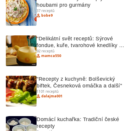
houbami pro gurmány
37
receptů
bobe9
"Delikátní svět receptů: Sýrové 
fondue, kuře, tvarohové knedlíky a 
92
receptů
další lahůdky"
mamca550
"Recepty z kuchyně: Bolševický 
biftek, Česneková omáčka a další"
1101
receptů
dalajma001
Domácí kuchařka: Tradiční české 
recepty