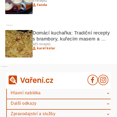
6
receptů
Fanda
Reklama
Domácí kuchařka: Tradiční recepty 
s brambory, kuřecím masem a 
425
receptů
sýrem
karel kolar
Reklama
Hlavní nabídka
Další odkazy
Zpravodajství a služby