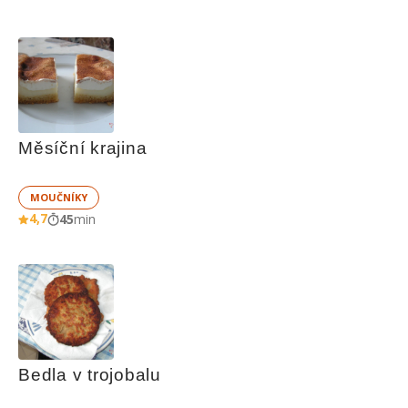
Měsíční krajina
MOUČNÍKY
4,7
45
min
Bedla v trojobalu