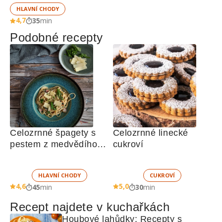
HLAVNÍ CHODY
4,7
35
min
Podobné recepty
Celozrnné špagety s 
Celozrnné linecké 
pestem z medvědího 
cukroví
česneku
HLAVNÍ CHODY
CUKROVÍ
4,6
5,0
45
min
30
min
Recept najdete v kuchařkách
Houbové lahůdky: Recepty s 