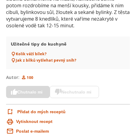
potom rozdrobíme na menší kousky, přidáme k nim
cibuli, bylinkovou sůl, žloutek a sekané bylinky. Z těsta
vytvarujeme 8 knedlíků, které vaříme nezakryté v
osolené vodě tak 12-15 minut.
Užitečné tipy do kuchyně
Kolik váží bílek?
Jak z bílků vyšlehat pevný sníh?
Autor:
100
Chutnalo mi
Nechutnalo mi
Přidat do mých receptů
Vytisknout recept
Poslat e-mailem