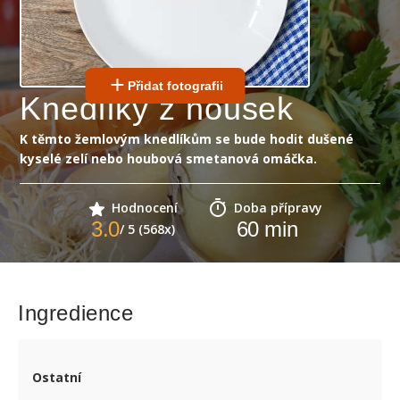
Přidat fotografii
Knedlíky z housek
K těmto žemlovým knedlíkům se bude hodit dušené
kyselé zelí nebo houbová smetanová omáčka.
Hodnocení
Doba přípravy
3.0
60
min
/ 5 (568x)
Ingredience
Ostatní