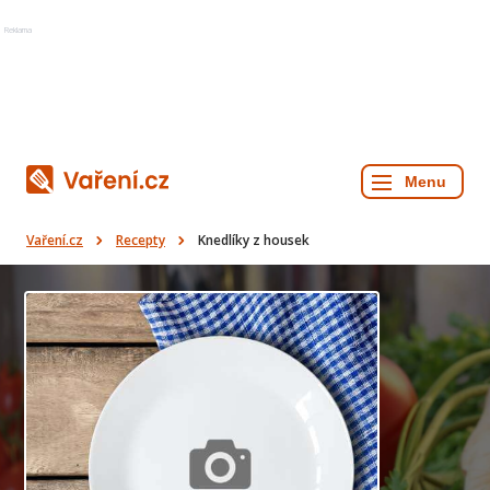
Reklama
Vaření.cz
Recepty
Knedlíky z housek