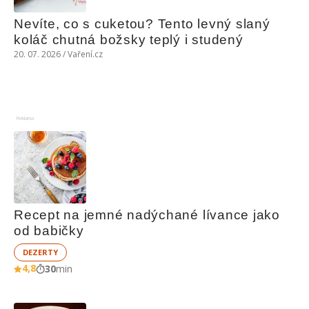
Nevíte, co s cuketou? Tento levný slaný 
koláč chutná božsky teplý i studený
20. 07. 2026 / Vaření.cz
Reklama
Recept na jemné nadýchané lívance jako 
od babičky
DEZERTY
4,8
30
min