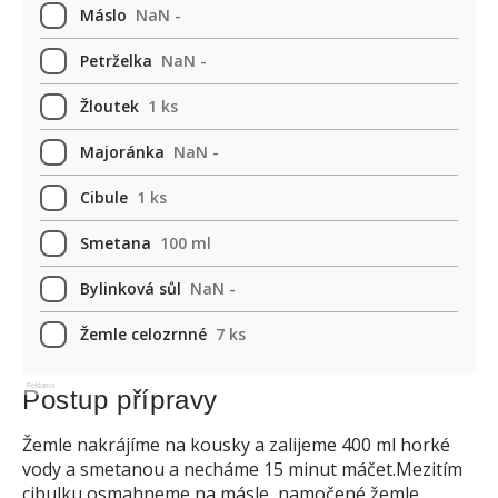
Máslo
NaN -
Petrželka
NaN -
Žloutek
1 ks
Majoránka
NaN -
Cibule
1 ks
Smetana
100 ml
Bylinková sůl
NaN -
Žemle celozrnné
7 ks
Reklama
Postup přípravy
Žemle nakrájíme na kousky a zalijeme 400 ml horké
vody a smetanou a necháme 15 minut máčet.Mezitím
cibulku osmahneme na másle, namočené žemle