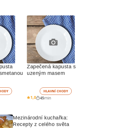
usta 
Zapečená kapusta s 
 smetanou
uzeným masem
HODY
HLAVNÍ CHODY
1,0
45
min
Mezinárodní kuchařka: 
Recepty z celého světa