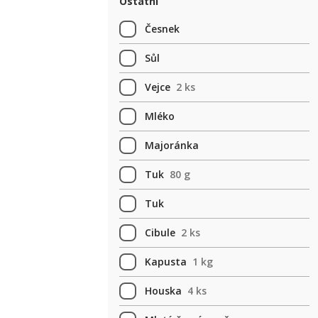
Ostatní
Česnek
Sůl
Vejce
2 ks
Mléko
Majoránka
Tuk
80 g
Tuk
Cibule
2 ks
Kapusta
1 kg
Houska
4 ks