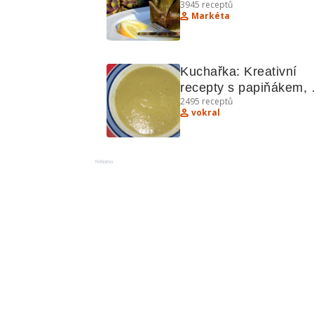
3945
receptů
- recepty pro gurmány
Markéta
Kuchařka: Kreativní 
recepty s papiňákem, 
2495
receptů
vepřovým ragú a 
vokral
sněhovým těstíčkem
Reklama