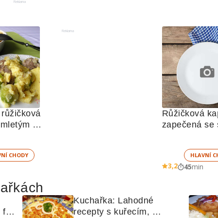
Reklama
Reklama
růžičková 
Růžičková kap
 mletým 
zapečená se
VNÍ CHODY
HLAVNÍ C
3,2
45
min
hařkách
Kuchařka: Lahodné 
ilé 
recepty s kuřecím, 