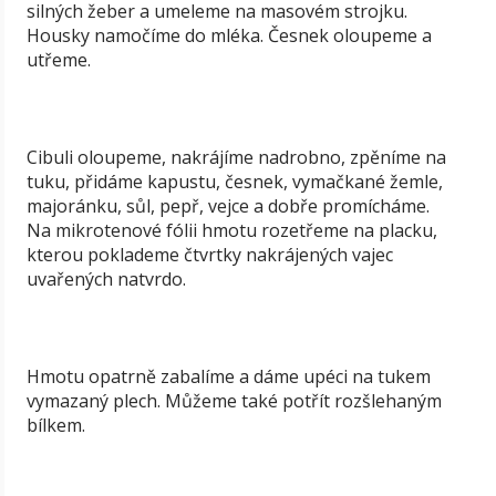
silných žeber a umeleme na masovém strojku.
Housky namočíme do mléka. Česnek oloupeme a
utřeme.
Cibuli oloupeme, nakrájíme nadrobno, zpěníme na
tuku, přidáme kapustu, česnek, vymačkané žemle,
majoránku, sůl, pepř, vejce a dobře promícháme.
Na mikrotenové fólii hmotu rozetřeme na placku,
kterou poklademe čtvrtky nakrájených vajec
uvařených natvrdo.
Hmotu opatrně zabalíme a dáme upéci na tukem
vymazaný plech. Můžeme také potřít rozšlehaným
bílkem.