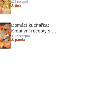
875
receptů
jipa
Domácí kuchařka: 
Kreativní recepty s 
3336
receptů
kuřecím, sýrem a slaninou
panda