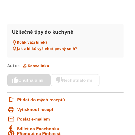
Užitečné tipy do kuchyně
Kolik váží bílek?
Jak z bílků vyšlehat pevný sníh?
Autor:
Konvalinka
Chutnalo mi
Nechutnalo mi
Přidat do mých receptů
Vytisknout recept
Poslat e-mailem
Sdílet na Facebooku
Připnout na Pinterest