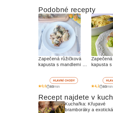
Podobné recepty
Zapečená růžičková 
Zapečená 
kapusta s mandlemi a 
kapusta s
parmazánem
masem
HLAVNÍ CHODY
HLA
0,0
4,2
60
min
60
min
Recept najdete v kuc
Kuchařka: Křupavé 
bramboráky a exotická f