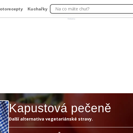
Na co máte chuť?
otorecepty
Kuchařky
Reklama
Kapustová pečeně
Další alternativa vegetariánské stravy.