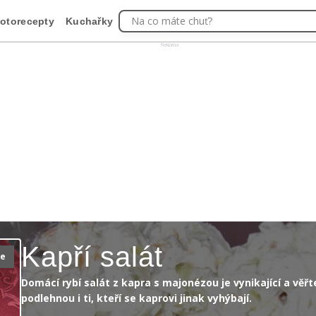
Na co máte chuť?
otorecepty
Kuchařky
Reklama
Kapří salát
ie
Domácí rybí salát z kapra s majonézou je vynikající a věřt
podlehnou i ti, kteří se kaprovi jinak vyhýbají.