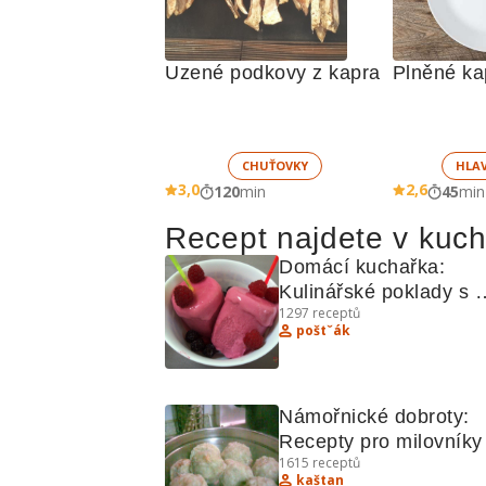
Uzené podkovy z kapra
Plněné kap
CHUŤOVKY
HLA
3,0
2,6
120
min
45
min
Recept najdete v kuc
Domácí kuchařka: 
Kulinářské poklady s 
1297
receptů
nanuky, pikantní 
poštˇák
pomazánkou a dalšími 
lahůdkami
Námořnické dobroty: 
Recepty pro milovníky 
1615
receptů
mořských pokrmů
kaštan