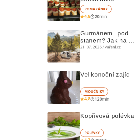
POMAZÁNKY
4,8
20
min
Gurmánem i pod 
stanem? Jak na 
polní kuchyni a na 
21. 07. 2026 / Vaření.cz
čem vařit
Velikonoční zajíc
MOUČNÍKY
4,8
120
min
Kopřivová polévka
POLÉVKY
4,7