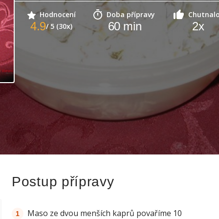
Hodnocení
Doba přípravy
Chutnal
4.9
60
min
2
x
/ 5 (30x)
Postup přípravy
Maso ze dvou menších kaprů povaříme 10