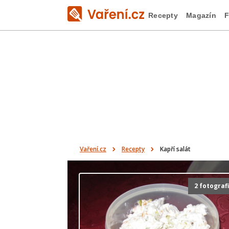
Recepty
Magazín
F
Vaření.cz
Recepty
Kapří salát
2 fotograf