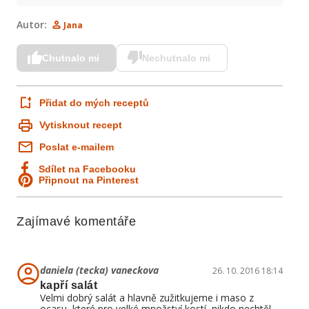
Autor:
Jana
Chutnalo mi
Nechutnalo mi
Přidat do mých receptů
Vytisknout recept
Poslat e-mailem
Sdílet na Facebooku
Připnout na Pinterest
Zajímavé komentáře
daniela (tecka) vaneckova
26. 10. 2016 18:14
kapří salát
Velmi dobrý salát a hlavně zužitkujeme i maso z
ocasu, které pro velké množství kostí, nikdo nechtěl.