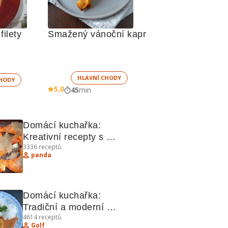
filety
Smažený vánoční kapr
HLAVNÍ CHODY
HODY
5,0
45
min
Domácí kuchařka: 
Kreativní recepty s 
3336
receptů
kuřecím, sýrem a slaninou
panda
Domácí kuchařka: 
Tradiční a moderní 
4614
receptů
recepty
Golf