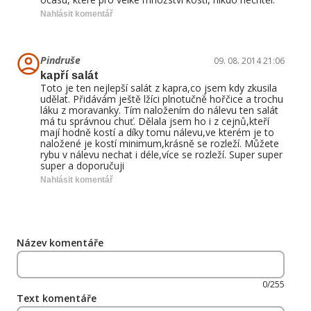
Nahlásit komentář
Pindruše
09. 08. 2014 21:06
kapří salát
Toto je ten nejlepší salát z kapra,co jsem kdy zkusila
udělat. Přidávám ještě lžíci plnotučně hořčice a trochu
láku z moravanky. Tím naložením do nálevu ten salát
má tu správnou chuť. Dělala jsem ho i z cejnů,kteří
mají hodně kostí a díky tomu nálevu,ve kterém je to
naložené je kostí minimum,krásně se rozleží. Můžete
rybu v nálevu nechat i déle,více se rozleží. Super super
super a doporučuji
Nahlásit komentář
Název komentáře
0/255
Text komentáře