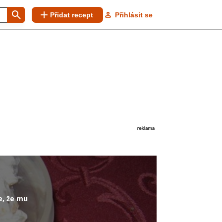
Přidat recept
Přihlásit se
e, že mu