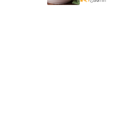
30
min