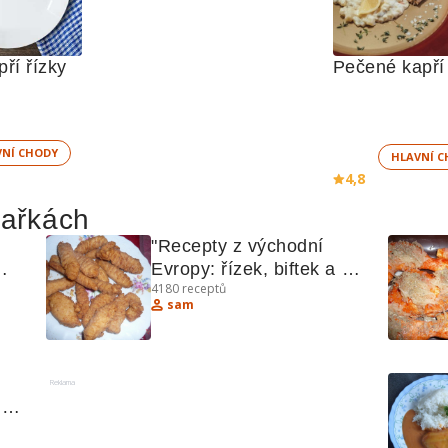
ří řízky
Pečené kapří 
VNÍ CHODY
HLAVNÍ C
4,8
hařkách
"Recepty z východní 
Evropy: řízek, biftek a 
4180
receptů
další lahůdky"
sam
Reklama