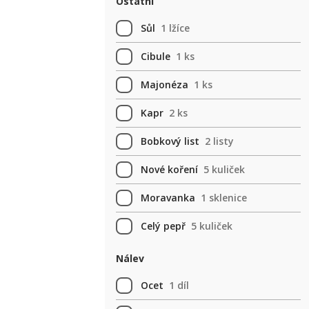
Ostatní
Sůl
1 lžíce
Cibule
1 ks
Majonéza
1 ks
Kapr
2 ks
Bobkový list
2 listy
Nové koření
5 kuliček
Moravanka
1 sklenice
Celý pepř
5 kuliček
Nálev
Ocet
1 díl