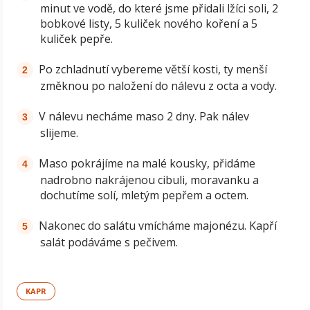
minut ve vodě, do které jsme přidali lžíci soli, 2
bobkové listy, 5 kuliček nového koření a 5
kuliček pepře.
Po zchladnutí vybereme větší kosti, ty menší
změknou po naložení do nálevu z octa a vody.
V nálevu necháme maso 2 dny. Pak nálev
slijeme.
Maso pokrájíme na malé kousky, přidáme
nadrobno nakrájenou cibuli, moravanku a
dochutíme solí, mletým pepřem a octem.
Nakonec do salátu vmícháme majonézu. Kapří
salát podáváme s pečivem.
KAPR