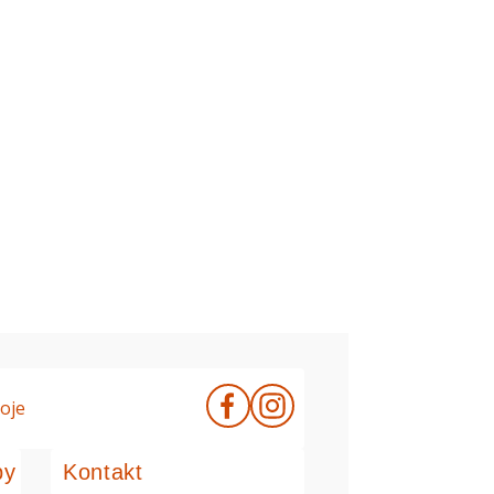
oje
by
Kontakt