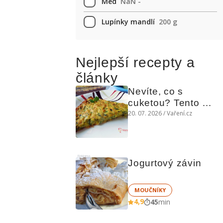
Med
NaN -
Lupínky mandlí
200 g
Nejlepší recepty a
články
Nevíte, co s 
cuketou? Tento 
levný slaný koláč 
20. 07. 2026 / Vaření.cz
chutná božsky teplý 
i studený
Reklama
Jogurtový závin
MOUČNÍKY
4,9
45
min