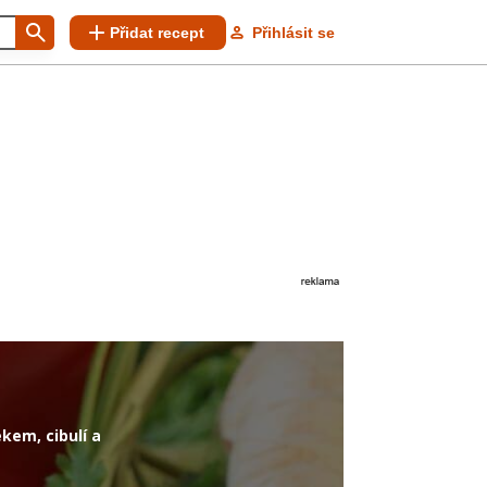
Přidat recept
Přihlásit se
kem, cibulí a