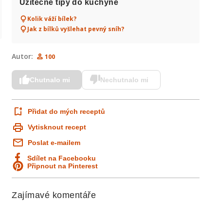
Užitečné tipy do kuchyně
Kolik váží bílek?
Jak z bílků vyšlehat pevný sníh?
Autor:
100
Chutnalo mi
Nechutnalo mi
Přidat do mých receptů
Vytisknout recept
Poslat e-mailem
Sdílet na Facebooku
Připnout na Pinterest
Zajímavé komentáře