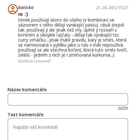
katicka
21. 04. 2012 15:27
re :)
čenek používají skoro do všeho (v kombinaci se
zázvorem s něho dělají vynikající pastu). cibuli stejně
tak. používají jí ale jinak než my. úplně ji rozvaří s
kořením a obvykle rajčaty - dělají tak vynikající tzv.
curry omáčku....jinak máte pravdu, kary je směs, která
se namixovaná v pytlíku jako u nás v indii nepoužívá.
používají se ale všechna koření, která tuto směs tvoří,
zvlášť - jedním z nich je i zmiňovaná kurkuma..;)
Nahlásit komentář
Název komentáře
0/255
Text komentáře