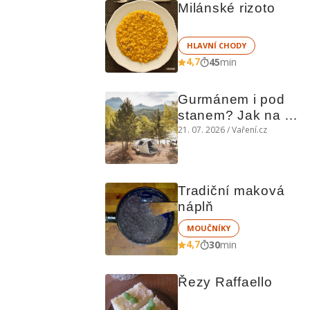
Milánské rizoto
HLAVNÍ CHODY
4,7
45
min
Gurmánem i pod 
stanem? Jak na 
polní kuchyni a na 
21. 07. 2026 / Vaření.cz
čem vařit
Tradiční maková 
náplň
MOUČNÍKY
4,7
30
min
Řezy Raffaello