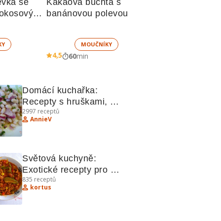
vka se 
Kakaová buchta s 
okosovým 
banánovou polevou
KY
MOUČNÍKY
4,5
60
min
Domácí kuchařka: 
Recepty s hruškami, 
2997
receptů
fazolemi a jablky
AnnieV
Světová kuchyně: 
Exotické recepty pro 
835
receptů
domácí kuchaře
kortus