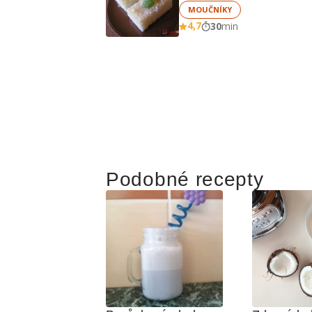
MOUČNÍKY
4,7
30
min
Podobné recepty