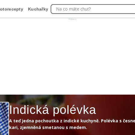
Na co máte chuť?
otorecepty
Kuchařky
Reklama
Indická polévka
A teď jedna pochoutka z indické kuchyně. Polévka s česne
kari, zjemněná smetanou s medem.