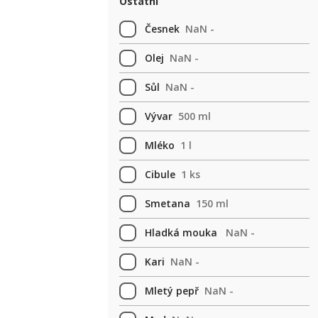
Ostatní
Česnek
NaN -
Olej
NaN -
Sůl
NaN -
Vývar
500 ml
Mléko
1 l
Cibule
1 ks
Smetana
150 ml
Hladká mouka
NaN -
Kari
NaN -
Mletý pepř
NaN -