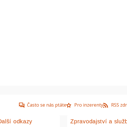
Často se nás ptáte
Pro inzerenty
RSS zdr
Další odkazy
Zpravodajství a služ