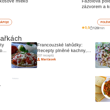
kosové mléko
Fazolová polé
zázvorem a k
mlékem
NÁPOJE
POLÉV
0,0
120
min
hařkách
y 
Francouzské lahůdky: 
ou 
Recepty plněné kachny, 
207
receptů
šopského salátu a další 
Marťasek
lahodnosti
Reklama