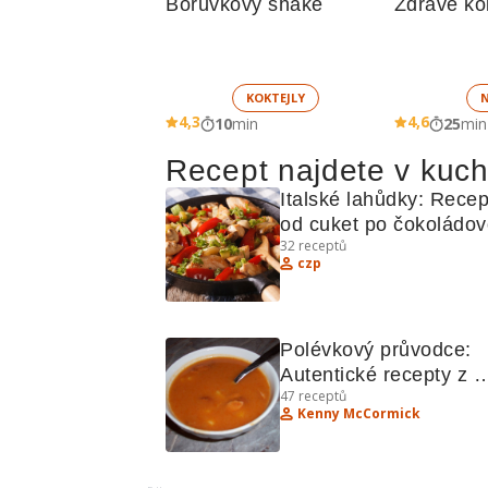
Borůvkový shake
Zdravé ko
KOKTEJLY
4,3
4,6
10
min
25
min
Recept najdete v kuc
Italské lahůdky: Recept
od cuket po čokoládov
32
receptů
pěnu
czp
Polévkový průvodce: 
Autentické recepty z 
47
receptů
celého světa
Kenny McCormick