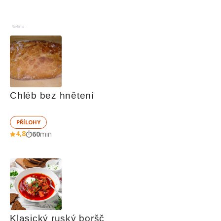
Reklama
Chléb bez hnětení
PŘÍLOHY
4,8
60
min
Klasický ruský boršč