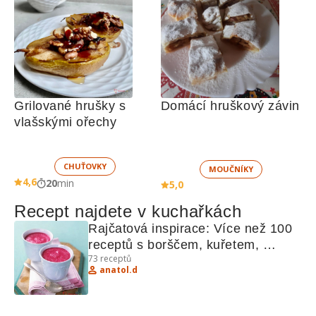
Grilované hrušky s 
Domácí hruškový závin
vlašskými ořechy
CHUŤOVKY
MOUČNÍKY
4,6
20
min
5,0
Recept najdete v kuchařkách
Rajčatová inspirace: Více než 100 
receptů s borščem, kuřetem, 
73
receptů
ledovými broskvemi a dalšími 
anatol.d
lahůdkami