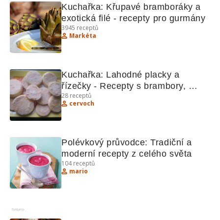
Kuchařka: Křupavé bramboráky a 
exotická filé - recepty pro gurmány
3945
receptů
Markéta
Kuchařka: Lahodné placky a 
řízečky - Recepty s brambory, 
28
receptů
cibulí a sýrem
cervoch
Polévkový průvodce: Tradiční a 
moderní recepty z celého světa
104
receptů
mario
Reklama