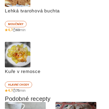
Lehká tvarohová buchta
MOUČNÍKY
4,7
60
min
Kuře v remosce
HLAVNÍ CHODY
4,7
75
min
Podobné recepty