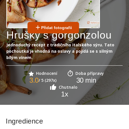
Přidat fotografii
Hrušky s gorgonzolou
Jednoduchý recept z tradičního italského sýru. Tato
pochoutka je vhodná na oslavy a pojídá se s silným
bílým vínem.
Hodnocení
Doba přípravy
3.0
30
min
/ 5 (297x)
Chutnalo
1
x
Ingredience