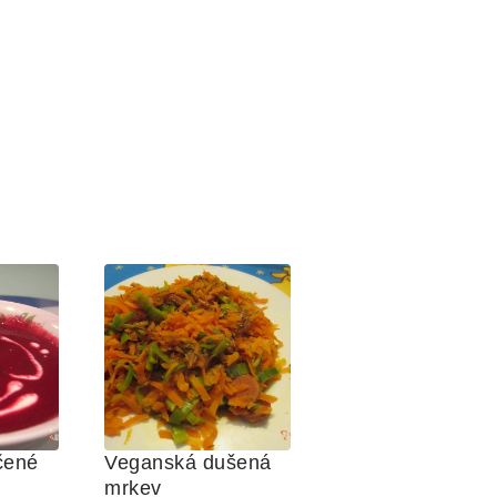
ené 
Veganská dušená 
mrkev