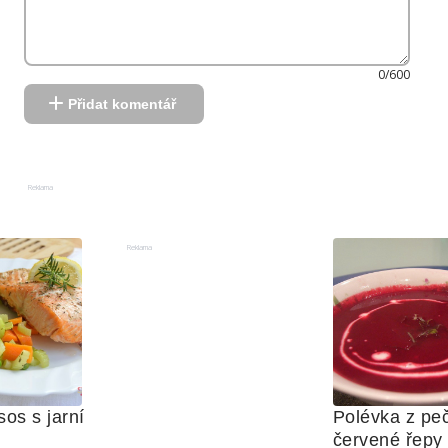
0/600
Přidat komentář
Reklama
Reklama
os s jarní 
Polévka z peč
červené řepy