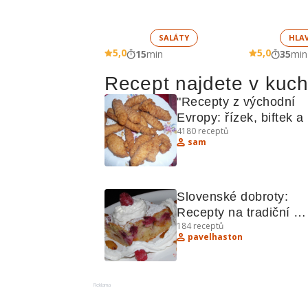
SALÁTY
HLA
5,0
5,0
15
min
35
min
Recept najdete v kuc
"Recepty z východní 
Evropy: řízek, biftek a 
4180
receptů
další lahůdky"
sam
Slovenské dobroty: 
Recepty na tradiční 
184
receptů
langoše, šišky a další 
pavelhaston
lahůdky
Reklama