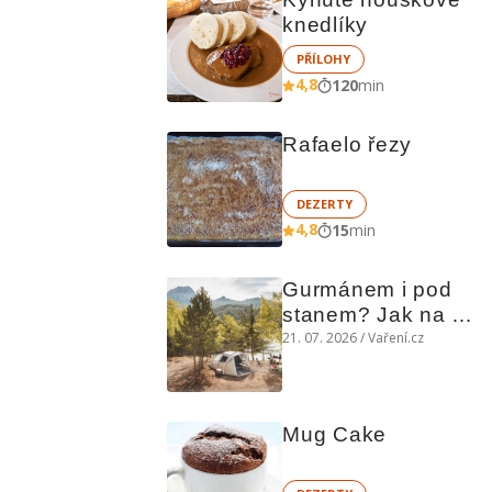
knedlíky
PŘÍLOHY
4,8
120
min
Rafaelo řezy
DEZERTY
4,8
15
min
Gurmánem i pod 
stanem? Jak na 
polní kuchyni a na 
21. 07. 2026 / Vaření.cz
čem vařit
Mug Cake