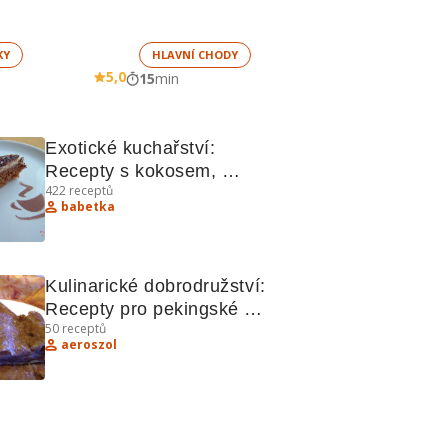
KY
HLAVNÍ CHODY
5,0
15
min
Exotické kuchařství: 
Recepty s kokosem, 
422
receptů
kuskusem a dalšími 
babetka
lahůdkami
Kulinarické dobrodružství: 
Recepty pro pekingské 
50
receptů
masové kuličky, kakaový 
aeroszol
závin a další lahůdky