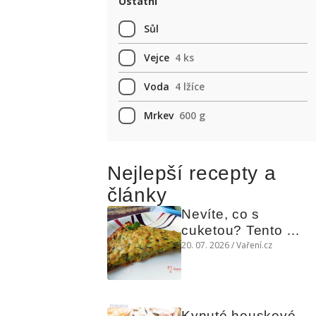
Ostatní
Sůl
Vejce
4 ks
Voda
4 lžíce
Mrkev
600 g
Nejlepší recepty a
články
Nevíte, co s 
cuketou? Tento 
levný slaný koláč 
20. 07. 2026 / Vaření.cz
chutná božsky teplý 
i studený
Reklama
Kynuté houskové 