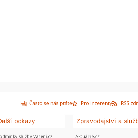
Často se nás ptáte
Pro inzerenty
RSS zdr
Další odkazy
Zpravodajství a služ
odmínky služby Vaření.cz
Aktuálně.cz