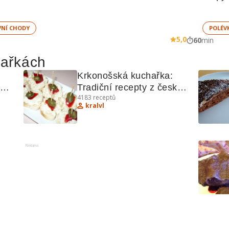
VNÍ CHODY
POLÉV
5,0
60
min
hařkách
Krkonošská kuchařka: 
Tradiční recepty z české 
4183
receptů
kuchyně
kralvl
Reklama