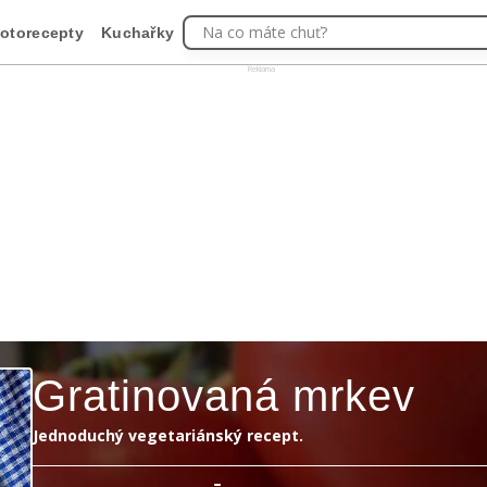
Na co máte chuť?
otorecepty
Kuchařky
Reklama
Gratinovaná mrkev
Jednoduchý vegetariánský recept.