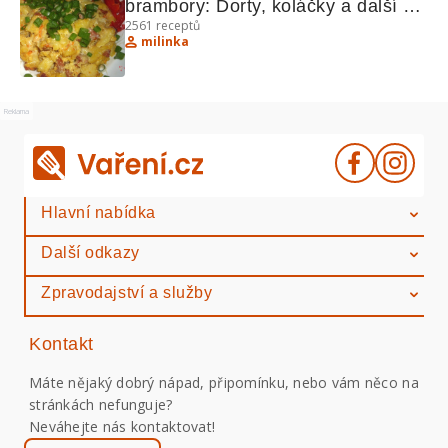
brambory: Dorty, koláčky a další 
2561
receptů
lahůdky
milinka
Reklama
Hlavní nabídka
Další odkazy
Zpravodajství a služby
Kontakt
Máte nějaký dobrý nápad, připomínku, nebo vám něco na
stránkách nefunguje?
Neváhejte nás kontaktovat!