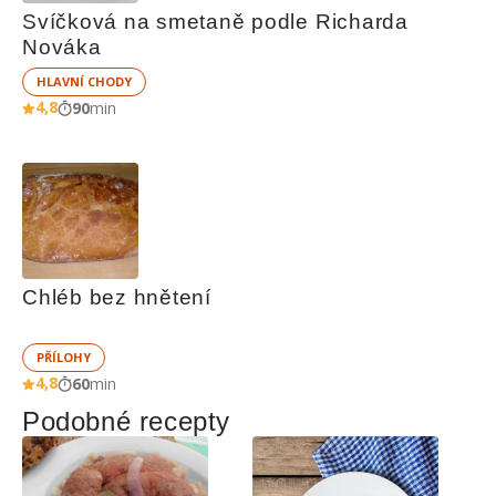
Svíčková na smetaně podle Richarda 
Nováka
HLAVNÍ CHODY
4,8
90
min
Chléb bez hnětení
PŘÍLOHY
4,8
60
min
Podobné recepty