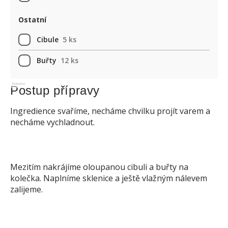
Ostatní
Cibule
5 ks
Buřty
12 ks
Reklama
Postup přípravy
Ingredience svaříme, necháme chvilku projít varem a
necháme vychladnout.
Mezitím nakrájíme oloupanou cibuli a buřty na
kolečka. Naplníme sklenice a ještě vlažným nálevem
zalijeme.