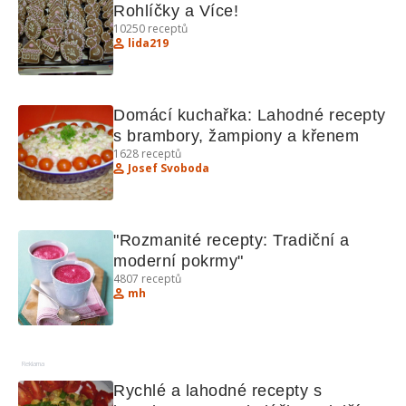
Rohlíčky a Více!
10250
receptů
lida219
Domácí kuchařka: Lahodné recepty 
s brambory, žampiony a křenem
1628
receptů
Josef Svoboda
"Rozmanité recepty: Tradiční a 
moderní pokrmy"
4807
receptů
mh
Reklama
Rychlé a lahodné recepty s 