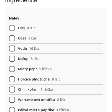
Ingredience
Nálev
Olej
8 lžic
Ocet
8 lžic
Voda
16 lžic
Kečup
8 lžic
Mletý pepř
1 lžička
Hořčice plnotučná
8 lžic
Chilli koření
1 lžička
Worcestrová omáčka
8 lžic
Pálivá mletá paprika
1 lžička