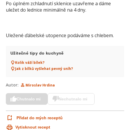
Po úplném zchladnutí sklenice uzavřeme a dáme
uležet do lednice minimálně na 4 dny.
Uležené ďábelské utopence podáváme s chlebem.
Užitečné tipy do kuchyně
Kolik váží bílek?
Jak z bílků vyšlehat pevný sníh?
Autor:
Miroslav Hrdina
Chutnalo mi
Nechutnalo mi
Přidat do mých receptů
Vytisknout recept