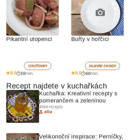
Pikantní utopenci
Buřty v hořčici
CHUŤOVKY
HLAVNÍ CHODY
0,0
0,0
30
min
60
min
Recept najdete v kuchařkách
Kuchařka: Kreativní recepty s 
pomerančem a zeleninou
4584
receptů
alča
Velikonoční inspirace: Perníčky, 