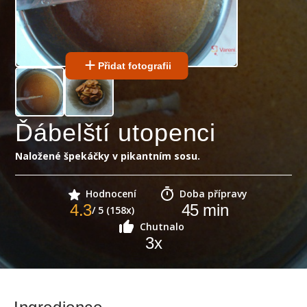
Přidat fotografii
Ďábelští utopenci
Naložené špekáčky v pikantním sosu.
Hodnocení
Doba přípravy
4.3
45
min
/ 5 (158x)
Chutnalo
3
x