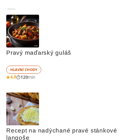
Reklama
Pravý maďarský guláš
HLAVNÍ CHODY
4,8
120
min
Recept na nadýchané pravé stánkové 
langoše