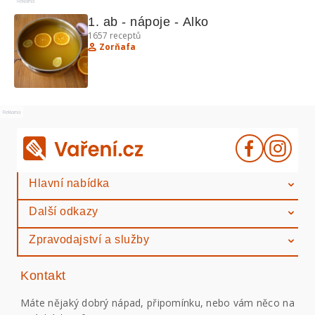
Reklama
1. ab - nápoje - Alko
1657
receptů
Zorňafa
Reklama
Hlavní nabídka
Další odkazy
Zpravodajství a služby
Kontakt
Máte nějaký dobrý nápad, připomínku, nebo vám něco na