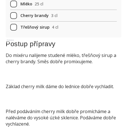
Mléko
25 cl
Cherry brandy
3 cl
Třešňový sirup
4 cl
Reklama
Postup přípravy
Do mixéru nalijeme studené mléko, třešňový sirup a
cherry brandy. Směs dobře promixujeme.
Základ cherry milk dáme do lednice dobře vychladit.
Před podáváním cherry milk dobře promícháme a
naléváme do vysoké úzké sklenice. Podáváme dobře
vychlazené.