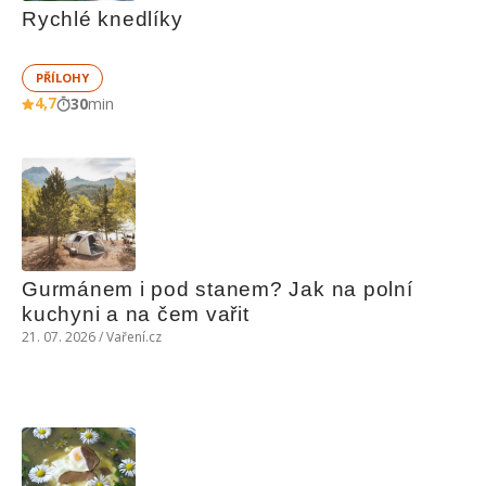
Rychlé knedlíky
PŘÍLOHY
4,7
30
min
Gurmánem i pod stanem? Jak na polní 
kuchyni a na čem vařit
21. 07. 2026 / Vaření.cz