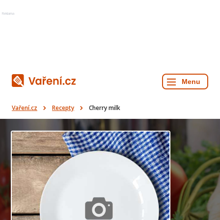
Reklama
Vaření.cz
Recepty
Cherry milk