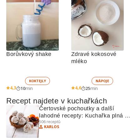
Borůvkový shake
Zdravé kokosové 
mléko
KOKTEJLY
NÁPOJE
4,3
4,6
10
min
25
min
Recept najdete v kuchařkách
Čertovské pochoutky a další 
lahodné recepty: Kuchařka plná 
506
receptů
pokušení
KARLOS