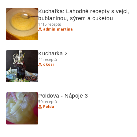
Kuchařka: Lahodné recepty s vejci, 
bublaninou, sýrem a cuketou
1415
receptů
admin_martina
Kucharka 2
44
receptů
okosi
Poldova - Nápoje 3
50
receptů
Polda