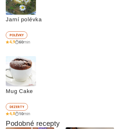
Jarní polévka
POLÉVKY
4,9
60
min
Mug Cake
DEZERTY
4,8
10
min
Podobné recepty