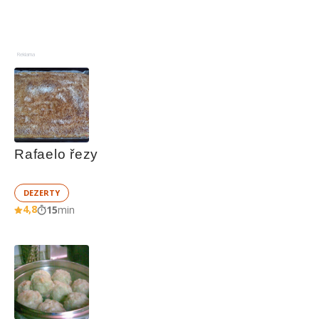
Reklama
Rafaelo řezy
DEZERTY
4,8
15
min