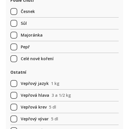
Podle chuti
Česnek
Sůl
Majoránka
Pepř
Celé nové koření
Ostatní
Vepřový jazyk
1 kg
Vepřová hlava
3 a 1/2 kg
Vepřová krev
5 dl
Vepřový vývar
5 dl