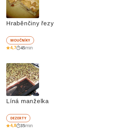
Hraběnčiny řezy
MOUČNÍKY
4,7
45
min
Líná manželka
DEZERTY
4,8
35
min