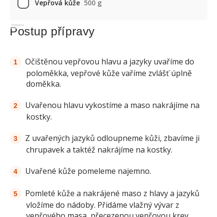
Vepřová kůže
500 g
Reklama
Postup přípravy
Očištěnou vepřovou hlavu a jazyky uvaříme do
poloměkka, vepřové kůže vaříme zvlášť úplně
doměkka.
Uvařenou hlavu vykostíme a maso nakrájíme na
kostky.
Z uvařených jazyků odloupneme kůži, zbavíme ji
chrupavek a taktéž nakrájíme na kostky.
Uvařené kůže pomeleme najemno.
Pomleté kůže a nakrájené maso z hlavy a jazyků
vložíme do nádoby. Přidáme vlažný vývar z
vepřového masa, přecezenou vepřovou krev,