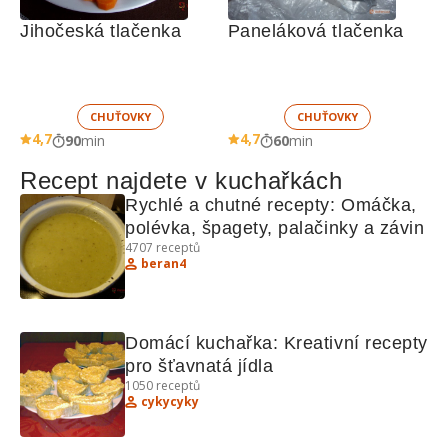
Jihočeská tlačenka
Paneláková tlačenka
CHUŤOVKY
CHUŤOVKY
4,7
4,7
90
min
60
min
Recept najdete v kuchařkách
Rychlé a chutné recepty: Omáčka, 
polévka, špagety, palačinky a závin
4707
receptů
beran4
Domácí kuchařka: Kreativní recepty 
pro šťavnatá jídla
1050
receptů
cykycyky