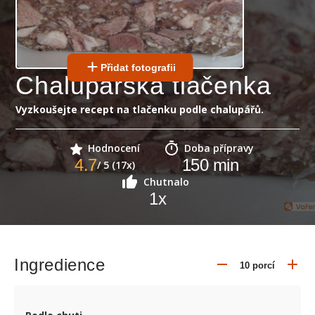
Přidat fotografii
Chalupářská tlačenka
Vyzkoušejte recept na tlačenku podle chalupářů.
Hodnocení
Doba přípravy
4.7
150
min
/ 5 (17x)
Chutnalo
1
x
Ingredience