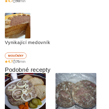
4,7
90
min
Vynikající medovník
MOUČNÍKY
4,7
75
min
Podobné recepty