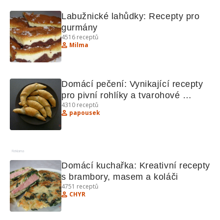
Labužnické lahůdky: Recepty pro 
gurmány
4516
receptů
Milma
Domácí pečení: Vynikající recepty 
pro pivní rohlíky a tvarohové 
4310
receptů
koláčky
papousek
Reklama
Domácí kuchařka: Kreativní recepty 
s brambory, masem a koláči
4751
receptů
CHYR