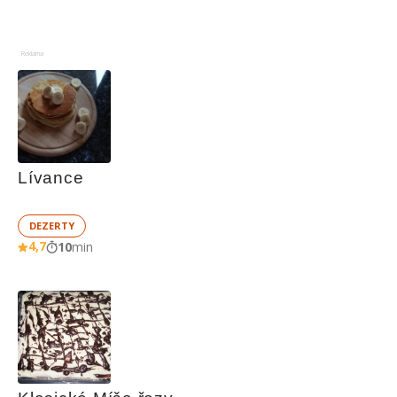
Reklama
Lívance
DEZERTY
4,7
10
min