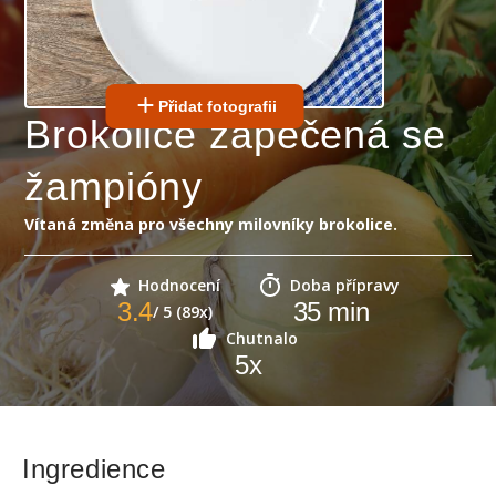
Přidat fotografii
Brokolice zapečená se
žampióny
Vítaná změna pro všechny milovníky brokolice.
Hodnocení
Doba přípravy
3.4
35
min
/ 5 (89x)
Chutnalo
5
x
Ingredience