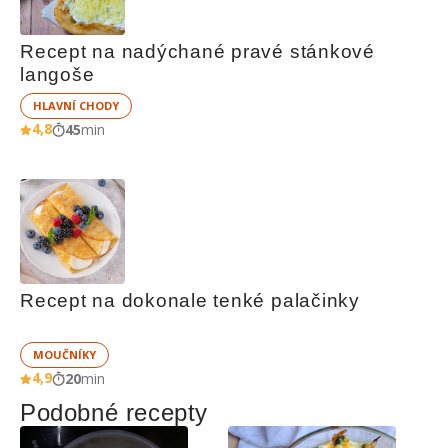
Recept na nadýchané pravé stánkové 
langoše
HLAVNÍ CHODY
4,8
45
min
Recept na dokonale tenké palačinky
MOUČNÍKY
4,9
20
min
Podobné recepty