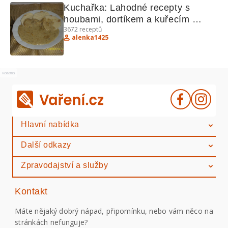
Kuchařka: Lahodné recepty s 
houbami, dortíkem a kuřecím 
3672
receptů
švejžužu
alenka1425
Reklama
Hlavní nabídka
Další odkazy
Zpravodajství a služby
Kontakt
Máte nějaký dobrý nápad, připomínku, nebo vám něco na
stránkách nefunguje?