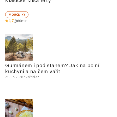
Klasické Míša řezy
MOUČNÍKY
4,7
60
min
Gurmánem i pod stanem? Jak na polní 
kuchyni a na čem vařit
21. 07. 2026 / Vaření.cz