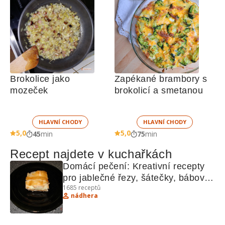
Brokolice jako 
Zapékané brambory s 
mozeček
brokolicí a smetanou 
HLAVNÍ CHODY
HLAVNÍ CHODY
5,0
5,0
45
min
75
min
Recept najdete v kuchařkách
Domácí pečení: Kreativní recepty 
pro jablečné řezy, šátečky, bábovku 
1685
receptů
a další lahůdky
nádhera