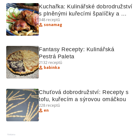
Kuchařka: Kulinářské dobrodružství 
s plněnými kuřecími špalíčky a 
348
receptů
exotickými palačinkami
sonamag
Fantasy Recepty: Kulinářská 
Pestrá Paleta
2132
receptů
babinka
Chuťová dobrodružství: Recepty s 
tofu, kuřecím a sýrovou omáčkou
228
receptů
en
Reklama