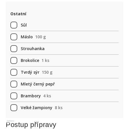
Ostatní
Sůl
Máslo
100 g
Strouhanka
Brokolice
1 ks
Tvrdý sýr
150 g
Mletý černý pepř
Brambory
4 ks
Velké žampiony
8 ks
Reklama
Postup přípravy