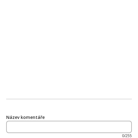
Název komentáře
0/255