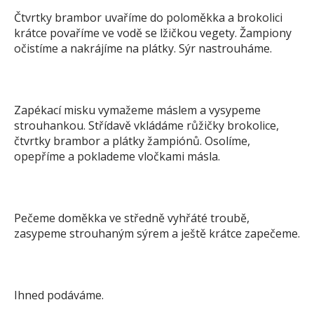
Čtvrtky brambor uvaříme do poloměkka a brokolici
krátce povaříme ve vodě se lžičkou vegety. Žampiony
očistíme a nakrájíme na plátky. Sýr nastrouháme.
Zapékací misku vymažeme máslem a vysypeme
strouhankou. Střídavě vkládáme růžičky brokolice,
čtvrtky brambor a plátky žampiónů. Osolíme,
opepříme a poklademe vločkami másla.
Pečeme doměkka ve středně vyhřáté troubě,
zasypeme strouhaným sýrem a ještě krátce zapečeme.
Ihned podáváme.