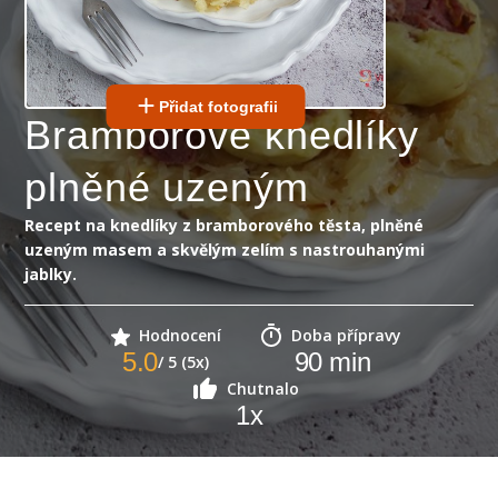
Přidat fotografii
Bramborové knedlíky
plněné uzeným
Recept na knedlíky z bramborového těsta, plněné
uzeným masem a skvělým zelím s nastrouhanými
jablky.
Hodnocení
Doba přípravy
5.0
90
min
/ 5 (5x)
Chutnalo
1
x