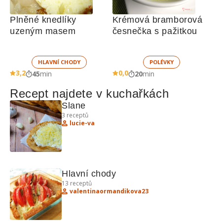
Plněné knedlíky 
Krémová bramborová 
uzeným masem
česnečka s pažitkou 
HLAVNÍ CHODY
POLÉVKY
3,2
0,0
45
min
20
min
Recept najdete v kuchařkách
Slane
3
receptů
lucie-va
Hlavní chody 
13
receptů
valentinaormandikova23