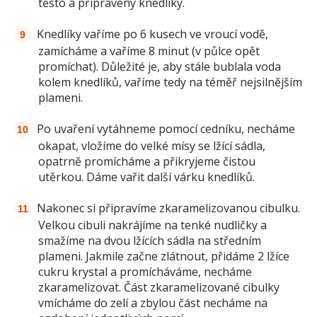
těsto a připraveny knedlíky.
Knedlíky vaříme po 6 kusech ve vroucí vodě,
zamícháme a vaříme 8 minut (v půlce opět
promíchat). Důležité je, aby stále bublala voda
kolem knedlíků, vaříme tedy na téměř nejsilnějším
plameni.
Po uvaření vytáhneme pomocí cedníku, necháme
okapat, vložíme do velké mísy se lžící sádla,
opatrně promícháme a přikryjeme čistou
utěrkou. Dáme vařit další várku knedlíků.
Nakonec si připravíme zkaramelizovanou cibulku.
Velkou cibuli nakrájíme na tenké nudličky a
smažíme na dvou lžících sádla na středním
plameni. Jakmile začne zlátnout, přidáme 2 lžíce
cukru krystal a promícháváme, necháme
zkaramelizovat. Část zkaramelizované cibulky
vmícháme do zelí a zbylou část necháme na