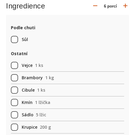
Ingredience
Podle chuti
Sůl
Ostatní
Vejce
1 ks
Brambory
1 kg
Cibule
1 ks
Kmín
1 lžička
Sádlo
5 lžic
Krupice
200 g