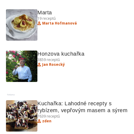
Marta
19
receptů
Marta Hofmanová
Honzova kuchařka
3859
receptů
Jan Rosecký
Reklama
Kuchařka: Lahodné recepty s 
rybízem, vepřovým masem a sýrem
7639
receptů
zden