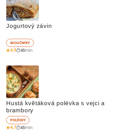
Jogurtový závin
MOUČNÍKY
4,9
45
min
Hustá květáková polévka s vejci a 
brambory
POLÉVKY
4,7
45
min