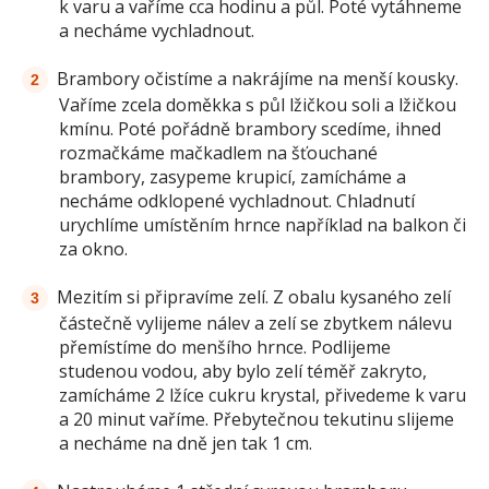
k varu a vaříme cca hodinu a půl. Poté vytáhneme
a necháme vychladnout.
Brambory očistíme a nakrájíme na menší kousky.
Vaříme zcela doměkka s půl lžičkou soli a lžičkou
kmínu. Poté pořádně brambory scedíme, ihned
rozmačkáme mačkadlem na šťouchané
brambory, zasypeme krupicí, zamícháme a
necháme odklopené vychladnout. Chladnutí
urychlíme umístěním hrnce například na balkon či
za okno.
Mezitím si připravíme zelí. Z obalu kysaného zelí
částečně vylijeme nálev a zelí se zbytkem nálevu
přemístíme do menšího hrnce. Podlijeme
studenou vodou, aby bylo zelí téměř zakryto,
zamícháme 2 lžíce cukru krystal, přivedeme k varu
a 20 minut vaříme. Přebytečnou tekutinu slijeme
a necháme na dně jen tak 1 cm.