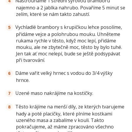
Nastrouháme 1 střední syrovou bramboru
najemno a 2 jablka nahrubo. Povaříme 5 minut se
zelím, které se nám takto zahustí.
Vychladlé brambory s krupičkou lehce posolíme,
přidáme vejce a polohrubou mouku. Uhněteme
rukama rychle v těsto, když moc lepí, přidáme
mouku, ale ne zbytečně moc, těsto by bylo tuhé.
Jen tak ať moc nelepí, bude se ještě podsypávat
při tvarování.
Dáme vařit velký hrnec s vodou do 3/4 výšky
hrnce.
Uzené maso nakrájíme na kostičky.
Těsto krájíme na menší díly, ze kterých tvarujeme
hady a poté placičky, které plníme kostkami
uzeného masa a zabalíme v kouli. Takto
pokračujeme, až máme zpracováno všechno