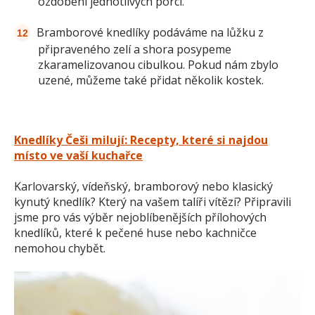
ozdobení jednotlivých porcí.
Bramborové knedlíky podáváme na lůžku z
připraveného zelí a shora posypeme
zkaramelizovanou cibulkou. Pokud nám zbylo
uzené, můžeme také přidat několik kostek.
Knedlíky Češi milují: Recepty, které si najdou
místo ve vaší kuchařce
Karlovarský, vídeňský, bramborový nebo klasický
kynutý knedlík? Který na vašem talíři vítězí? Připravili
jsme pro vás výběr nejoblíbenějších přílohových
knedlíků, které k pečené huse nebo kachničce
nemohou chybět.