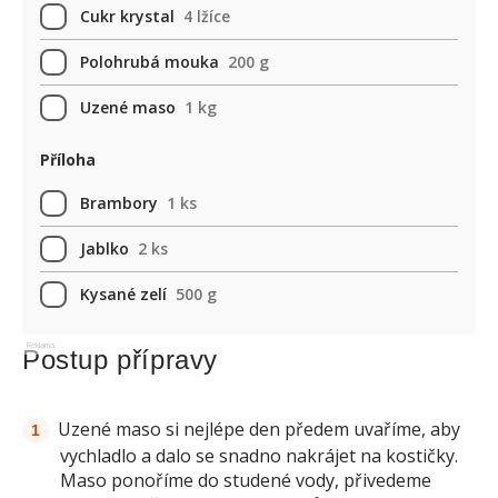
Cukr krystal
4 lžíce
Polohrubá mouka
200 g
Uzené maso
1 kg
Příloha
Brambory
1 ks
Jablko
2 ks
Kysané zelí
500 g
Reklama
Postup přípravy
Uzené maso si nejlépe den předem uvaříme, aby
vychladlo a dalo se snadno nakrájet na kostičky.
Maso ponoříme do studené vody, přivedeme