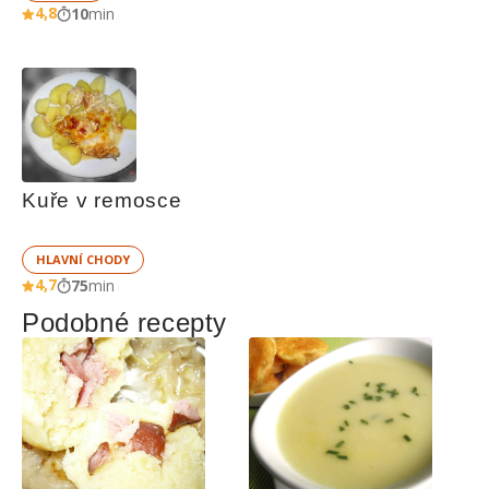
4,8
10
min
Kuře v remosce
HLAVNÍ CHODY
4,7
75
min
Podobné recepty