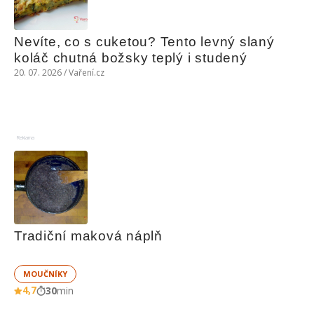
Nevíte, co s cuketou? Tento levný slaný 
koláč chutná božsky teplý i studený
20. 07. 2026 / Vaření.cz
Reklama
Tradiční maková náplň
MOUČNÍKY
4,7
30
min