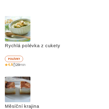
Rychlá polévka z cukety
POLÉVKY
4,8
20
min
Měsíční krajina