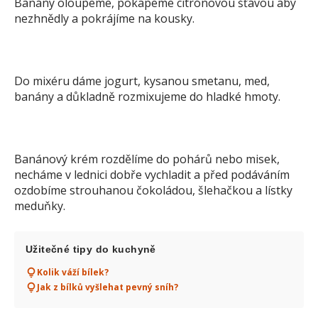
Banány oloupeme, pokapeme citrónovou šťávou aby
nezhnědly a pokrájíme na kousky.
Do mixéru dáme jogurt, kysanou smetanu, med,
banány a důkladně rozmixujeme do hladké hmoty.
Banánový krém rozdělíme do pohárů nebo misek,
necháme v lednici dobře vychladit a před podáváním
ozdobíme strouhanou čokoládou, šlehačkou a lístky
meduňky.
Užitečné tipy do kuchyně
Kolik váží bílek?
Jak z bílků vyšlehat pevný sníh?