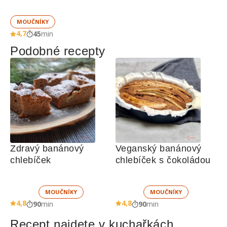
MOUČNÍKY
4,7
45
min
Podobné recepty
Zdravý banánový 
Veganský banánový 
chlebíček
chlebíček s čokoládou
MOUČNÍKY
MOUČNÍKY
4,8
4,8
90
min
90
min
Recept najdete v kuchařkách