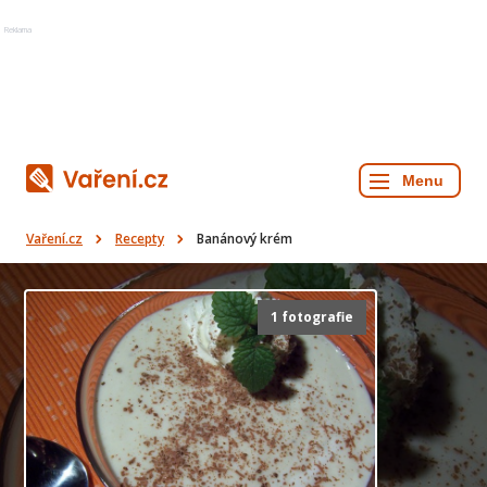
Reklama
Vaření.cz
Recepty
Banánový krém
1 fotografie