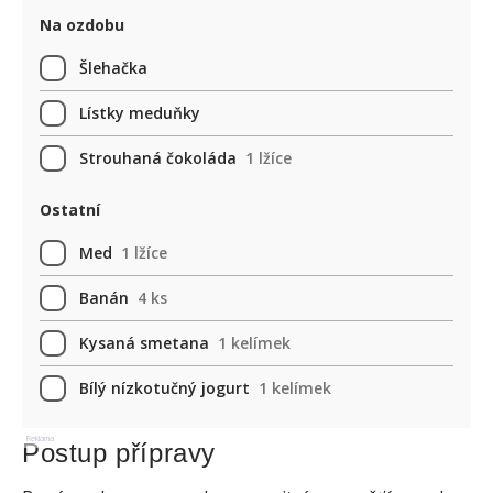
Na ozdobu
Šlehačka
Lístky meduňky
Strouhaná čokoláda
1 lžíce
Ostatní
Med
1 lžíce
Banán
4 ks
Kysaná smetana
1 kelímek
Bílý nízkotučný jogurt
1 kelímek
Reklama
Postup přípravy