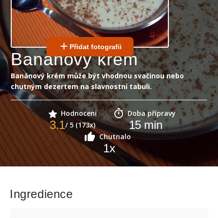
Přidat fotografii
Banánový krém
Banánový krém může být vhodnou svačinou nebo
chutným dezertem na slavnostní tabuli.
Hodnocení
Doba přípravy
3.1
15
min
/ 5 (173x)
Chutnalo
1
x
Ingredience