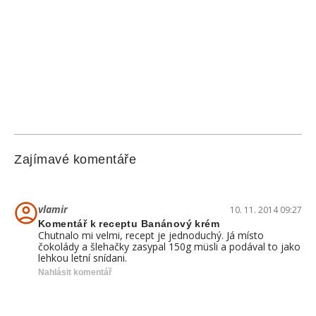
Zajímavé komentáře
vlamir
10. 11. 2014 09:27
Komentář k receptu Banánový krém
Chutnalo mi velmi, recept je jednoduchý. Já místo
čokolády a šlehačky zasypal 150g müsli a podával to jako
lehkou letní snídani.
Nahlásit komentář