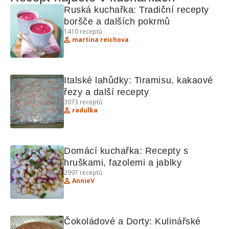
Ruská kuchařka: Tradiční recepty 
boršče a dalších pokrmů
1410
receptů
martina reichova
Italské lahůdky: Tiramisu, kakaové 
řezy a další recepty
3073
receptů
radulka
Domácí kuchařka: Recepty s 
hruškami, fazolemi a jablky
2997
receptů
AnnieV
Čokoládové a Dorty: Kulinářské 