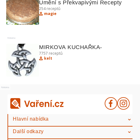
Umění s Překvapivými Recepty
254
receptů
magie
Reklama
MIRKOVA KUCHAŘKA-
7757
receptů
kelt
Reklama
Hlavní nabídka
Další odkazy