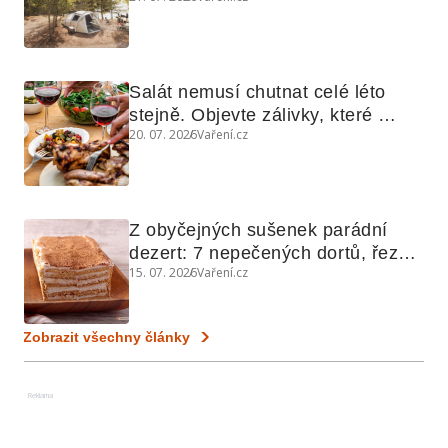
Salát nemusí chutnat celé léto 
stejně. Objevte zálivky, které 
20. 07. 2026
Vaření.cz
využijete i na maso, nudle nebo 
grilovanou zeleninu
Z obyčejných sušenek parádní 
dezert: 7 nepečených dortů, řezů 
15. 07. 2026
Vaření.cz
a koláčů
Zobrazit všechny články
Reklama