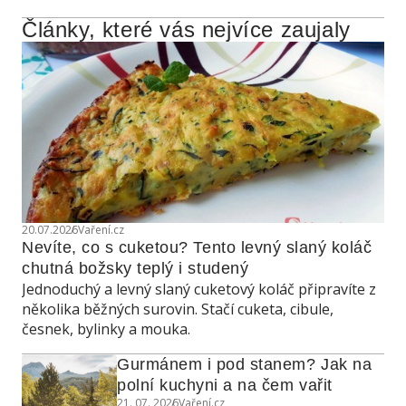
Články, které vás nejvíce zaujaly
20.07.2026
Vaření.cz
Nevíte, co s cuketou? Tento levný slaný koláč 
chutná božsky teplý i studený
Jednoduchý a levný slaný cuketový koláč připravíte z
několika běžných surovin. Stačí cuketa, cibule,
česnek, bylinky a mouka.
Gurmánem i pod stanem? Jak na 
polní kuchyni a na čem vařit
21. 07. 2026
Vaření.cz