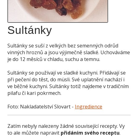
Sultánky
Sultánky se suší z velkých bez semenných odrůd
vinných hroznů a jsou výjimečně sladké. Uchováváme
je do 12 měsíců v chladu, suchu a temnu.
Sultánky se používají ve sladké kuchyni. Přidávají se
při pečení do těst, do müsli. Své uplatnění nachází i
ve běžné kuchyni. Sultánky totiž najdeme v tradičním
pilafu či kari pokrmech.
Foto: Nakladatelství Slovart -
Ingredience
Zatím nebyly nalezeny žádné související recepty. Vy
to ale můžete napravit
přidáním svého receptu
.