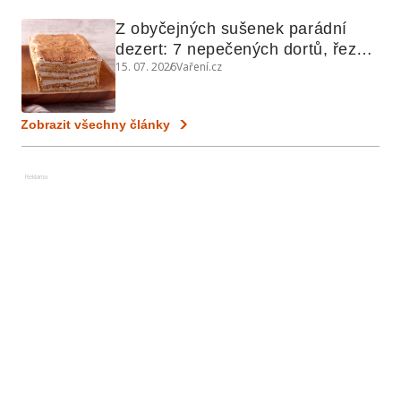
Z obyčejných sušenek parádní 
dezert: 7 nepečených dortů, řezů 
15. 07. 2026
Vaření.cz
a koláčů
Zobrazit všechny články
Reklama