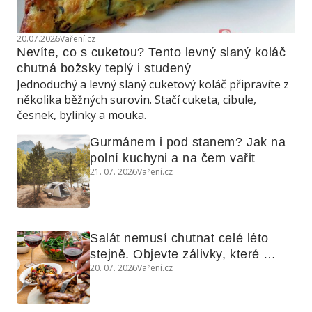
20.07.2026
Vaření.cz
Nevíte, co s cuketou? Tento levný slaný koláč 
chutná božsky teplý i studený
Jednoduchý a levný slaný cuketový koláč připravíte z
několika běžných surovin. Stačí cuketa, cibule,
česnek, bylinky a mouka.
Gurmánem i pod stanem? Jak na 
polní kuchyni a na čem vařit
21. 07. 2026
Vaření.cz
Salát nemusí chutnat celé léto 
stejně. Objevte zálivky, které 
20. 07. 2026
Vaření.cz
využijete i na maso, nudle nebo 
grilovanou zeleninu