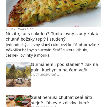
20.07.2026
Vaření.cz
Nevíte, co s cuketou? Tento levný slaný koláč 
chutná božsky teplý i studený
Jednoduchý a levný slaný cuketový koláč připravíte z
několika běžných surovin. Stačí cuketa, cibule,
česnek, bylinky a mouka.
Gurmánem i pod stanem? Jak na 
polní kuchyni a na čem vařit
21. 07. 2026
Vaření.cz
Salát nemusí chutnat celé léto 
stejně. Objevte zálivky, které 