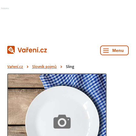
Reklama
Vaření.cz
Slovník pojmů
Sling