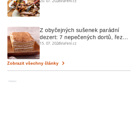
20. 07. 2026
Vaření.cz
využijete i na maso, nudle nebo 
grilovanou zeleninu
Z obyčejných sušenek parádní 
dezert: 7 nepečených dortů, řezů 
15. 07. 2026
Vaření.cz
a koláčů
Zobrazit všechny články
Reklama