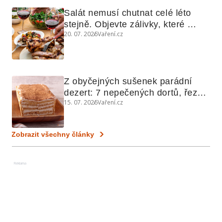
Salát nemusí chutnat celé léto 
stejně. Objevte zálivky, které 
20. 07. 2026
Vaření.cz
využijete i na maso, nudle nebo 
grilovanou zeleninu
Z obyčejných sušenek parádní 
dezert: 7 nepečených dortů, řezů 
15. 07. 2026
Vaření.cz
a koláčů
Zobrazit všechny články
Reklama