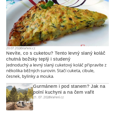
20.07.2026
Vaření.cz
Nevíte, co s cuketou? Tento levný slaný koláč 
chutná božsky teplý i studený
Jednoduchý a levný slaný cuketový koláč připravíte z
několika běžných surovin. Stačí cuketa, cibule,
česnek, bylinky a mouka.
Gurmánem i pod stanem? Jak na 
polní kuchyni a na čem vařit
21. 07. 2026
Vaření.cz