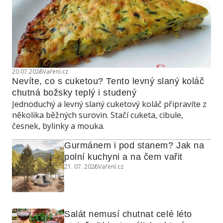
20.07.2026
Vaření.cz
Nevíte, co s cuketou? Tento levný slaný koláč 
chutná božsky teplý i studený
Jednoduchý a levný slaný cuketový koláč připravíte z
několika běžných surovin. Stačí cuketa, cibule,
česnek, bylinky a mouka.
Gurmánem i pod stanem? Jak na 
polní kuchyni a na čem vařit
21. 07. 2026
Vaření.cz
Salát nemusí chutnat celé léto 