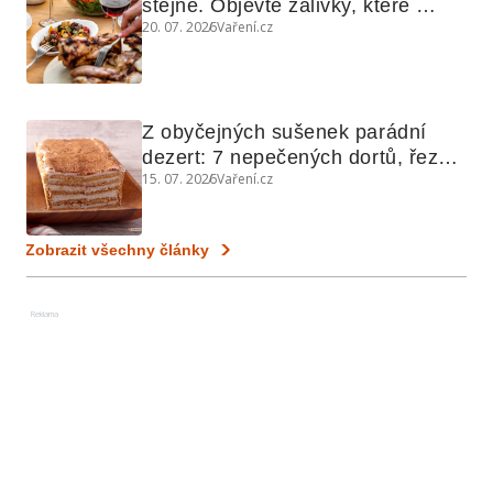
stejně. Objevte zálivky, které 
20. 07. 2026
Vaření.cz
využijete i na maso, nudle nebo 
grilovanou zeleninu
Z obyčejných sušenek parádní 
dezert: 7 nepečených dortů, řezů 
15. 07. 2026
Vaření.cz
a koláčů
Zobrazit všechny články
Reklama