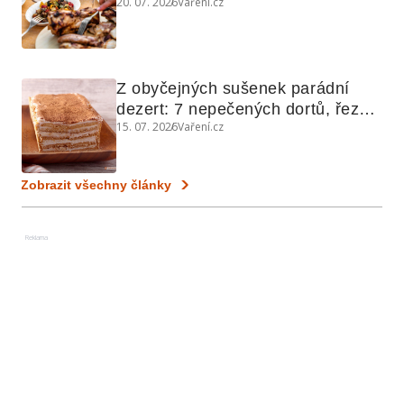
20. 07. 2026
Vaření.cz
využijete i na maso, nudle nebo 
grilovanou zeleninu
Z obyčejných sušenek parádní 
dezert: 7 nepečených dortů, řezů 
15. 07. 2026
Vaření.cz
a koláčů
Zobrazit všechny články
Reklama