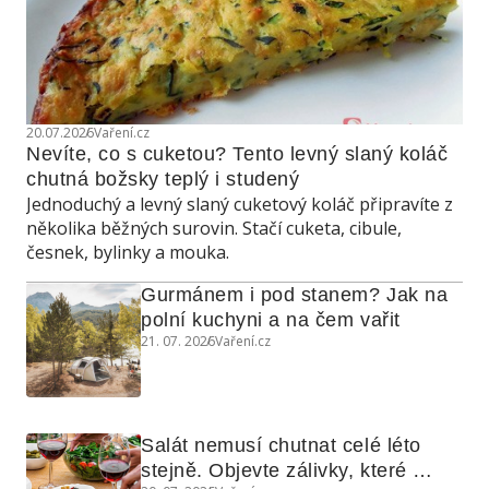
20.07.2026
Vaření.cz
Nevíte, co s cuketou? Tento levný slaný koláč 
chutná božsky teplý i studený
Jednoduchý a levný slaný cuketový koláč připravíte z
několika běžných surovin. Stačí cuketa, cibule,
česnek, bylinky a mouka.
Gurmánem i pod stanem? Jak na 
polní kuchyni a na čem vařit
21. 07. 2026
Vaření.cz
Salát nemusí chutnat celé léto 
stejně. Objevte zálivky, které 