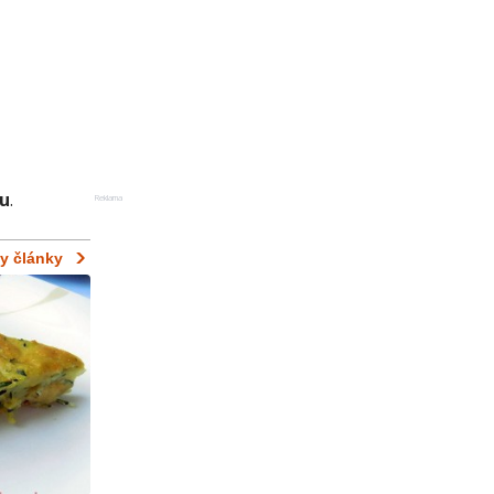
tu
.
Reklama
y články