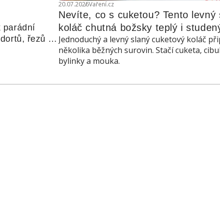
20.07.2026
Vaření.cz
Nevíte, co s cuketou? Tento levný s
koláč chutná božsky teplý i studen
 parádní 
ortů, řezů a 
Jednoduchý a levný slaný cuketový koláč při
několika běžných surovin. Stačí cuketa, cibu
bylinky a mouka.