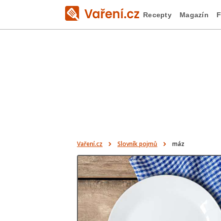
Recepty
Magazín
F
Vaření.cz
Slovník pojmů
máz