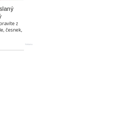
laný 
ý
pravíte z
le, česnek,
Reklama