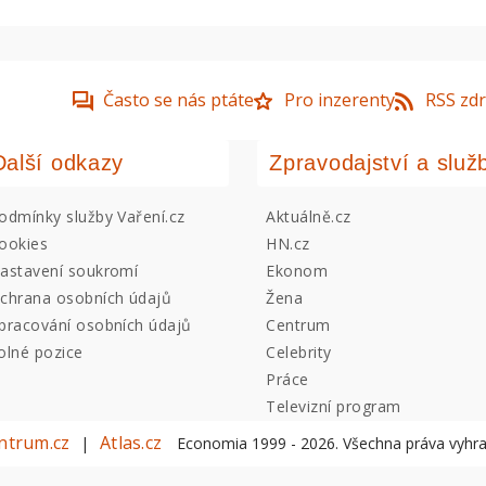
Často se nás ptáte
Pro inzerenty
RSS zdr
Další odkazy
Zpravodajství a služ
odmínky služby Vaření.cz
Aktuálně.cz
ookies
HN.cz
astavení soukromí
Ekonom
chrana osobních údajů
Žena
pracování osobních údajů
Centrum
olné pozice
Celebrity
Práce
Televizní program
ntrum.cz
Atlas.cz
|
Economia 1999 -
2026
. Všechna práva vyhr