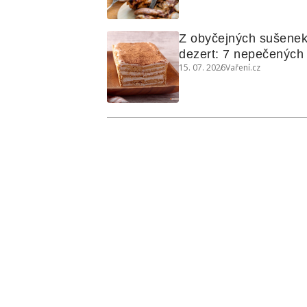
grilovanou zeleninu
Z obyčejných sušenek
dezert: 7 nepečených d
15. 07. 2026
Vaření.cz
koláčů