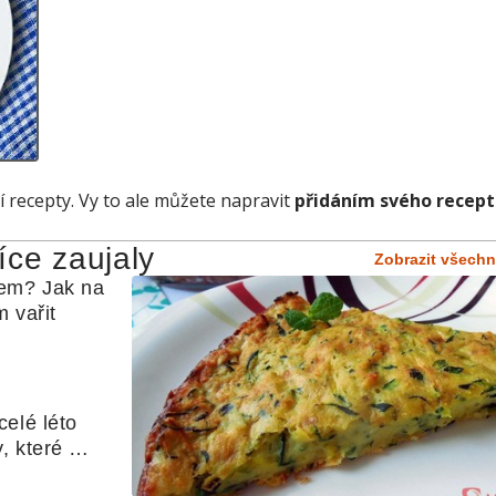
í recepty. Vy to ale můžete napravit
přidáním svého recep
íce zaujaly
Zobrazit všechn
em? Jak na 
 vařit
elé léto 
, které 
udle nebo 