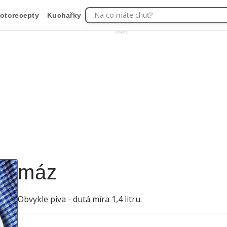
Na co máte chuť?
otorecepty
Kuchařky
Reklama
máz
Obvykle piva - dutá míra 1,4 litru.