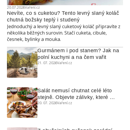
20.07.2026
Vaření.cz
Nevíte, co s cuketou? Tento levný slaný koláč 
chutná božsky teplý i studený
Jednoduchý a levný slaný cuketový koláč připravíte z
několika běžných surovin. Stačí cuketa, cibule,
česnek, bylinky a mouka.
Gurmánem i pod stanem? Jak na 
polní kuchyni a na čem vařit
21. 07. 2026
Vaření.cz
Salát nemusí chutnat celé léto 
stejně. Objevte zálivky, které 
20. 07. 2026
Vaření.cz
využijete i na maso, nudle nebo 
grilovanou zeleninu