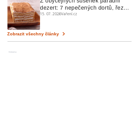
Z obyčejných sušenek parádní 
dezert: 7 nepečených dortů, řezů 
15. 07. 2026
Vaření.cz
a koláčů
Zobrazit všechny články
Reklama