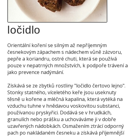
ločidlo
Orientální koření se silným až nepříjemným
česnekovým zápachem s nádechem vůně zázvoru,
pepře a koriandru, ostré chuti, která se používá
pouze v nepatrných množstvích, k podpoře trávení a
jako prevence nadýmání.
Získává se ze zbytků rostliny "ločidlo čertovo lejno".
Stonky statného, víceletého keře jsou useknuty
těsně u kořene a mléčná kapalina, která vytéká na
vzduchu tuhne v hnědavou voskovitou substanci,
používanou pryskyřici. Dodává se v hrudkách,
granulích nebo prášku a uchováváme ji v dobře
uzavřených nádobkách. Osmažením ztrácí odporný
pach po nakládaném česneku a získává příjemnější