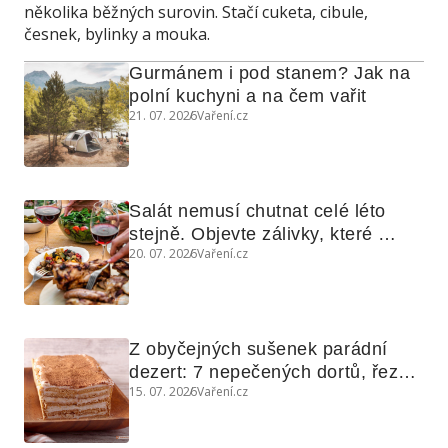
několika běžných surovin. Stačí cuketa, cibule,
česnek, bylinky a mouka.
Gurmánem i pod stanem? Jak na 
polní kuchyni a na čem vařit
21. 07. 2026
Vaření.cz
Salát nemusí chutnat celé léto 
stejně. Objevte zálivky, které 
20. 07. 2026
Vaření.cz
využijete i na maso, nudle nebo 
grilovanou zeleninu
Z obyčejných sušenek parádní 
dezert: 7 nepečených dortů, řezů 
15. 07. 2026
Vaření.cz
a koláčů