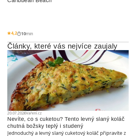
Caribbean Beach
4,2
10
min
Články, které vás nejvíce zaujaly
20.07.2026
Vaření.cz
Nevíte, co s cuketou? Tento levný slaný koláč 
chutná božsky teplý i studený
Jednoduchý a levný slaný cuketový koláč připravíte z