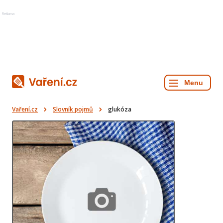
Reklama
Vaření.cz
Slovník pojmů
glukóza