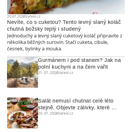
20.07.2026
Vaření.cz
Nevíte, co s cuketou? Tento levný slaný koláč 
chutná božsky teplý i studený
Jednoduchý a levný slaný cuketový koláč připravíte z
několika běžných surovin. Stačí cuketa, cibule,
česnek, bylinky a mouka.
Gurmánem i pod stanem? Jak na 
polní kuchyni a na čem vařit
21. 07. 2026
Vaření.cz
Salát nemusí chutnat celé léto 
stejně. Objevte zálivky, které 
20. 07. 2026
Vaření.cz
využijete i na maso, nudle nebo 
grilovanou zeleninu