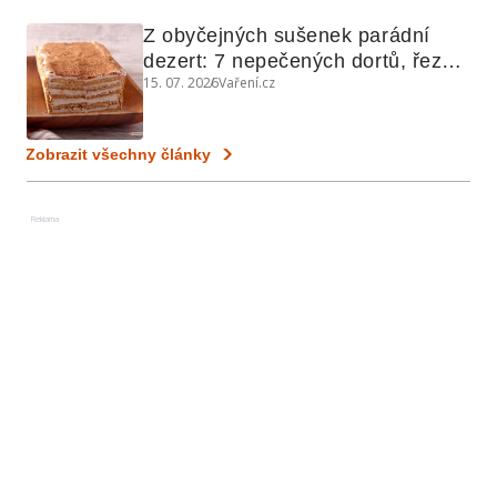
Z obyčejných sušenek parádní 
dezert: 7 nepečených dortů, řezů 
15. 07. 2026
Vaření.cz
a koláčů
Zobrazit všechny články
Reklama