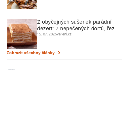
grilovanou zeleninu
Z obyčejných sušenek parádní 
dezert: 7 nepečených dortů, řezů 
15. 07. 2026
Vaření.cz
a koláčů
Zobrazit všechny články
Reklama