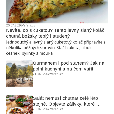
20.07.2026
Vaření.cz
Nevíte, co s cuketou? Tento levný slaný koláč 
chutná božsky teplý i studený
Jednoduchý a levný slaný cuketový koláč připravíte z
několika běžných surovin. Stačí cuketa, cibule,
česnek, bylinky a mouka.
Gurmánem i pod stanem? Jak na 
polní kuchyni a na čem vařit
21. 07. 2026
Vaření.cz
Salát nemusí chutnat celé léto 
stejně. Objevte zálivky, které 
20. 07. 2026
Vaření.cz
využijete i na maso, nudle nebo 