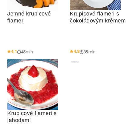
Jemné krupicové 
Krupicové flameri s 
flameri
čokoládovým krémem
4,1
4,8
45
min
35
min
Reklama
Krupicové flameri s 
jahodami