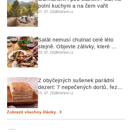
polní kuchyni a na čem vařit
21. 07. 2026
Vaření.cz
Salát nemusí chutnat celé léto 
stejně. Objevte zálivky, které 
20. 07. 2026
Vaření.cz
využijete i na maso, nudle nebo 
grilovanou zeleninu
Z obyčejných sušenek parádní 
dezert: 7 nepečených dortů, řezů 
15. 07. 2026
Vaření.cz
a koláčů
Zobrazit všechny články
Reklama