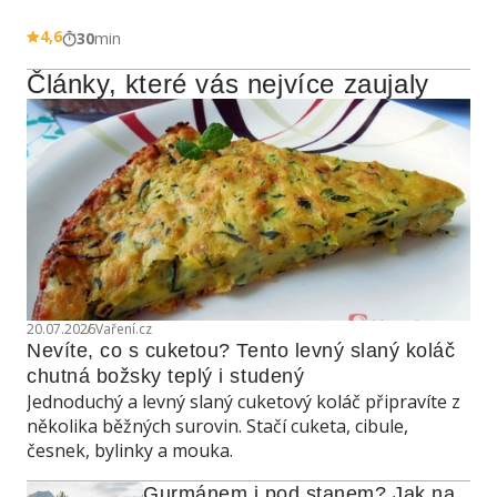
4,6
30
min
Články, které vás nejvíce zaujaly
20.07.2026
Vaření.cz
Nevíte, co s cuketou? Tento levný slaný koláč 
chutná božsky teplý i studený
Jednoduchý a levný slaný cuketový koláč připravíte z
několika běžných surovin. Stačí cuketa, cibule,
česnek, bylinky a mouka.
Gurmánem i pod stanem? Jak na 