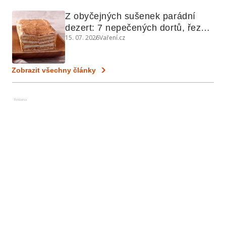
Z obyčejných sušenek parádní 
dezert: 7 nepečených dortů, řezů 
15. 07. 2026
Vaření.cz
a koláčů
Zobrazit všechny články
Reklama