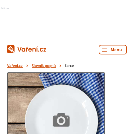
Reklama
Vaření.cz
Slovník pojmů
farce