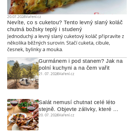
20.07.2026
Vaření.cz
Nevíte, co s cuketou? Tento levný slaný koláč 
chutná božsky teplý i studený
Jednoduchý a levný slaný cuketový koláč připravíte z
několika běžných surovin. Stačí cuketa, cibule,
česnek, bylinky a mouka.
Gurmánem i pod stanem? Jak na 
polní kuchyni a na čem vařit
21. 07. 2026
Vaření.cz
Salát nemusí chutnat celé léto 
stejně. Objevte zálivky, které 
20. 07. 2026
Vaření.cz
využijete i na maso, nudle nebo 
grilovanou zeleninu