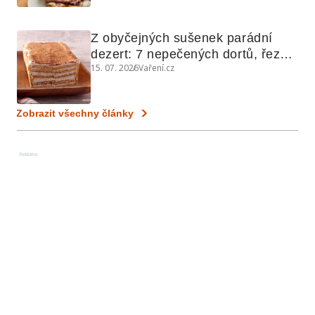
Z obyčejných sušenek parádní 
dezert: 7 nepečených dortů, řezů 
15. 07. 2026
Vaření.cz
a koláčů
Zobrazit všechny články
Reklama