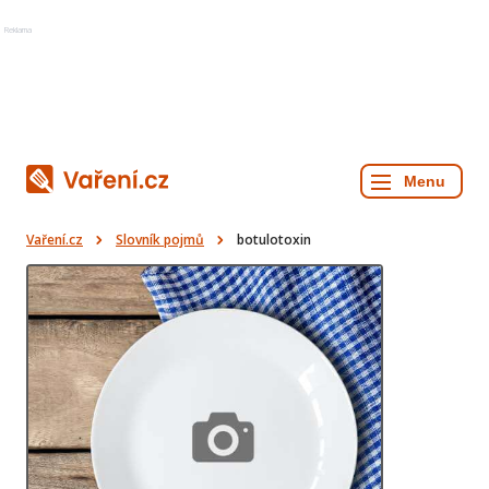
Reklama
Vaření.cz
Slovník pojmů
botulotoxin