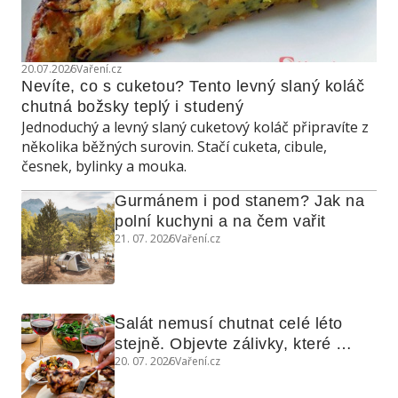
20.07.2026
Vaření.cz
Nevíte, co s cuketou? Tento levný slaný koláč 
chutná božsky teplý i studený
Jednoduchý a levný slaný cuketový koláč připravíte z
několika běžných surovin. Stačí cuketa, cibule,
česnek, bylinky a mouka.
Gurmánem i pod stanem? Jak na 
polní kuchyni a na čem vařit
21. 07. 2026
Vaření.cz
Salát nemusí chutnat celé léto 
stejně. Objevte zálivky, které 
20. 07. 2026
Vaření.cz
využijete i na maso, nudle nebo 
grilovanou zeleninu