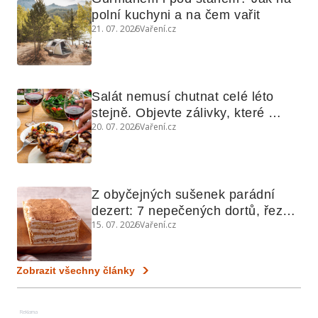
polní kuchyni a na čem vařit
21. 07. 2026
Vaření.cz
Salát nemusí chutnat celé léto 
stejně. Objevte zálivky, které 
20. 07. 2026
Vaření.cz
využijete i na maso, nudle nebo 
grilovanou zeleninu
Z obyčejných sušenek parádní 
dezert: 7 nepečených dortů, řezů 
15. 07. 2026
Vaření.cz
a koláčů
Zobrazit všechny články
Reklama