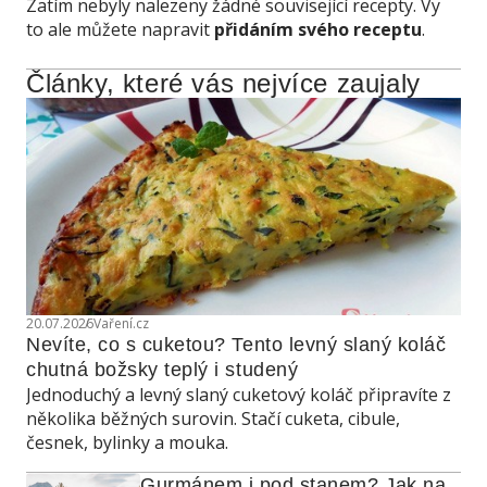
Zatím nebyly nalezeny žádné související recepty. Vy
to ale můžete napravit
přidáním svého receptu
.
Články, které vás nejvíce zaujaly
20.07.2026
Vaření.cz
Nevíte, co s cuketou? Tento levný slaný koláč 
chutná božsky teplý i studený
Jednoduchý a levný slaný cuketový koláč připravíte z
několika běžných surovin. Stačí cuketa, cibule,
česnek, bylinky a mouka.
Gurmánem i pod stanem? Jak na 