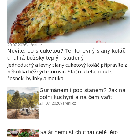
20.07.2026
Vaření.cz
Nevíte, co s cuketou? Tento levný slaný koláč 
chutná božsky teplý i studený
Jednoduchý a levný slaný cuketový koláč připravíte z
několika běžných surovin. Stačí cuketa, cibule,
česnek, bylinky a mouka.
Gurmánem i pod stanem? Jak na 
polní kuchyni a na čem vařit
21. 07. 2026
Vaření.cz
Salát nemusí chutnat celé léto 