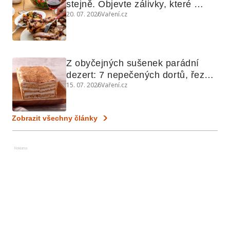
stejně. Objevte zálivky, které 
20. 07. 2026
Vaření.cz
využijete i na maso, nudle nebo 
grilovanou zeleninu
Z obyčejných sušenek parádní 
dezert: 7 nepečených dortů, řezů 
15. 07. 2026
Vaření.cz
a koláčů
Zobrazit všechny články
Reklama