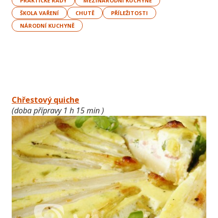
PRAKTICKÉ RADY
MEZINÁRODNÍ KUCHYNĚ
ŠKOLA VAŘENÍ
CHUTĚ
PŘÍLEŽITOSTI
NÁRODNÍ KUCHYNĚ
Chřestový quiche
(doba přípravy 1 h 15 min )