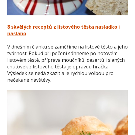
8 skvělých receptů z listového těsta nasladko i
naslano
V dnešním článku se zaměříme na listové těsto a jeho
tvárnost. Pokud při pečení sáhneme po hotovém
listovém těstě, příprava moučníků, dezertů i slaných
chuťovek z listového těsta je opravdu hračka.
Výsledek se nedá zkazit a je rychlou volbou pro
nečekané návštěvy.