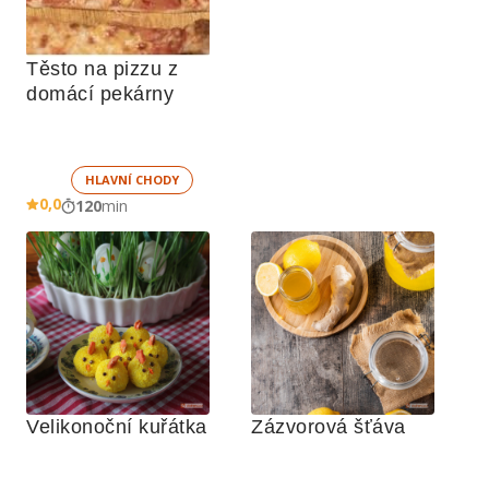
Těsto na pizzu z 
domácí pekárny
HLAVNÍ CHODY
0,0
120
min
Velikonoční kuřátka
Zázvorová šťáva