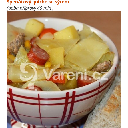
Špenátový quiche se sýrem
(doba přípravy 45 min )