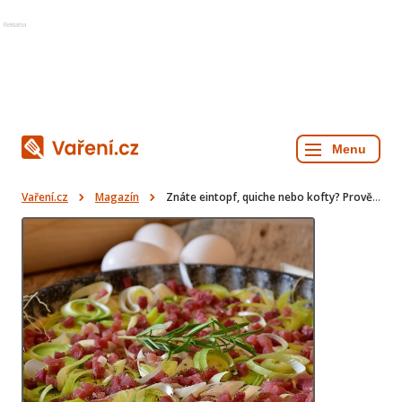
Reklama
Vaření.cz
Magazín
Znáte eintopf, quiche nebo kofty? Prověřte své vědomosti mezinárodní kuchyně v našem testu