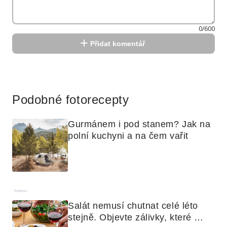
0/600
Přidat komentář
Reklama
Podobné fotorecepty
Gurmánem i pod stanem? Jak na 
polní kuchyni a na čem vařit
Reklama
Salát nemusí chutnat celé léto 
stejně. Objevte zálivky, které 