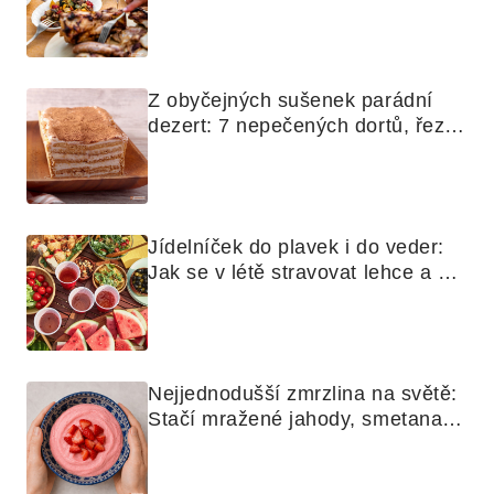
využijete i na maso, nudle nebo 
grilovanou zeleninu
Z obyčejných sušenek parádní 
dezert: 7 nepečených dortů, řezů 
a koláčů
Jídelníček do plavek i do veder: 
Jak se v létě stravovat lehce a 
chytře
Nejjednodušší zmrzlina na světě: 
Stačí mražené jahody, smetana a 
mixér