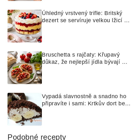
Úhledný vrstvený trifle: Britský 
dezert se servíruje velkou lžicí 
skoro jako bramborová kaše
Bruschetta s rajčaty: Křupavý 
důkaz, že nejlepší jídla bývají 
nejjednodušší
Vypadá slavnostně a snadno ho 
připravíte i sami: Krtkův dort bez 
mouky
Podobné recepty