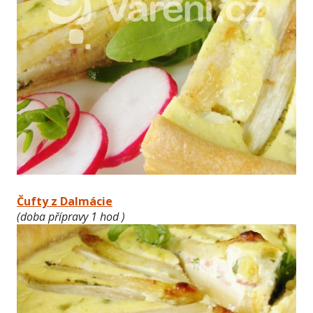
Čufty z Dalmácie
(doba přípravy 1 hod )