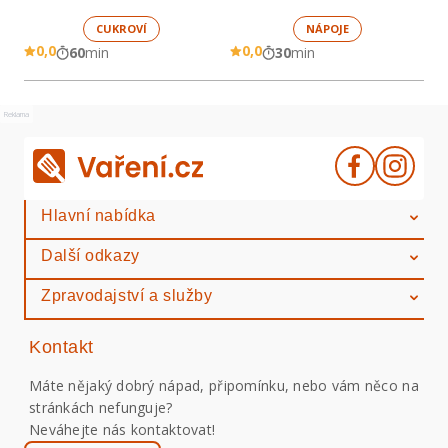
CUKROVÍ
NÁPOJE
0,0
0,0
60
min
30
min
Reklama
Hlavní nabídka
Další odkazy
Zpravodajství a služby
Kontakt
Máte nějaký dobrý nápad, připomínku, nebo vám něco na
stránkách nefunguje?
Neváhejte nás kontaktovat!