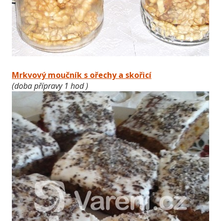
Mrkvový moučník s ořechy a skořicí
(doba přípravy 1 hod )