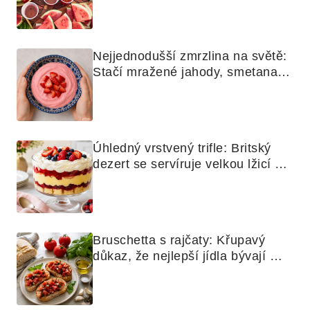
Nejjednodušší zmrzlina na světě: 
Stačí mražené jahody, smetana a 
mixér
Úhledný vrstvený trifle: Britský 
dezert se servíruje velkou lžicí 
skoro jako bramborová kaše
Bruschetta s rajčaty: Křupavý 
důkaz, že nejlepší jídla bývají 
nejjednodušší