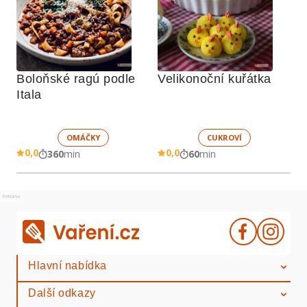
Boloňské ragú podle 
Velikonoční kuřátka
Itala
OMÁČKY
CUKROVÍ
0,0
0,0
360
min
60
min
Reklama
Hlavní nabídka
Další odkazy