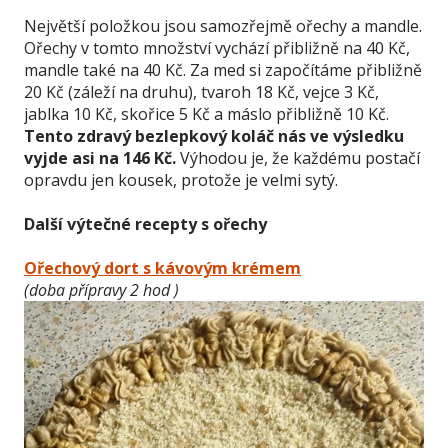
Největší položkou jsou samozřejmě ořechy a mandle.
Ořechy v tomto množství vychází přibližně na 40 Kč,
mandle také na 40 Kč. Za med si započítáme přibližně
20 Kč (záleží na druhu), tvaroh 18 Kč, vejce 3 Kč,
jablka 10 Kč, skořice 5 Kč a máslo přibližně 10 Kč.
Tento zdravý bezlepkový koláč nás ve výsledku
vyjde asi na 146 Kč.
Výhodou je, že každému postačí
opravdu jen kousek, protože je velmi sytý.
Další výtečné recepty s ořechy
Ořechový dort s kávovým krémem
(doba přípravy 2 hod )