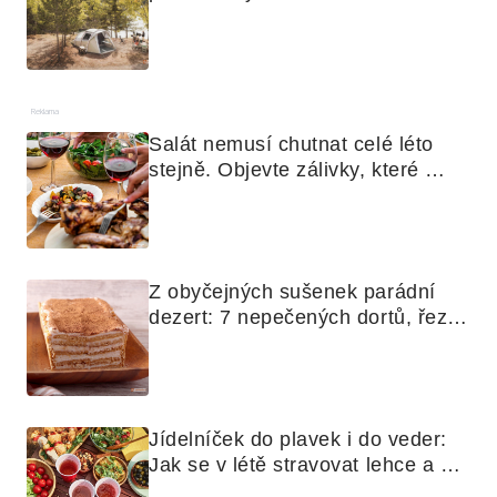
Reklama
Salát nemusí chutnat celé léto 
stejně. Objevte zálivky, které 
využijete i na maso, nudle nebo 
grilovanou zeleninu
Z obyčejných sušenek parádní 
dezert: 7 nepečených dortů, řezů 
a koláčů
Jídelníček do plavek i do veder: 
Jak se v létě stravovat lehce a 
chytře