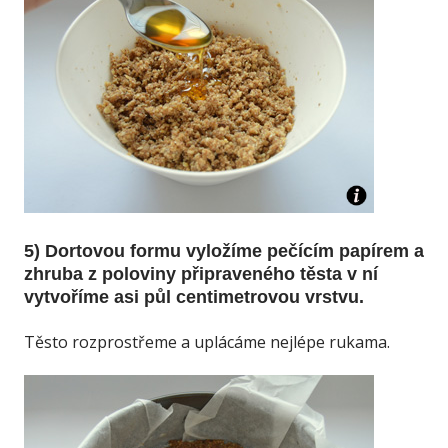
5) Dortovou formu vyložíme pečícím papírem a
zhruba z poloviny připraveného těsta v ní
vytvoříme asi půl centimetrovou vrstvu.
Těsto rozprostřeme a uplácáme nejlépe rukama.