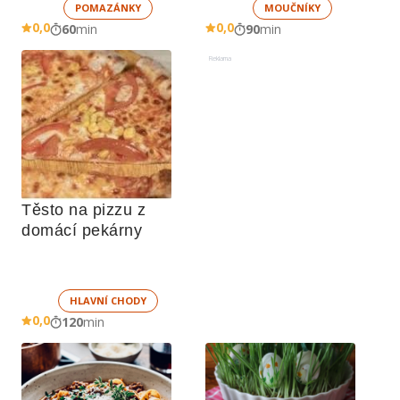
POMAZÁNKY
MOUČNÍKY
0,0
0,0
60
min
90
min
Reklama
Těsto na pizzu z 
domácí pekárny
HLAVNÍ CHODY
0,0
120
min