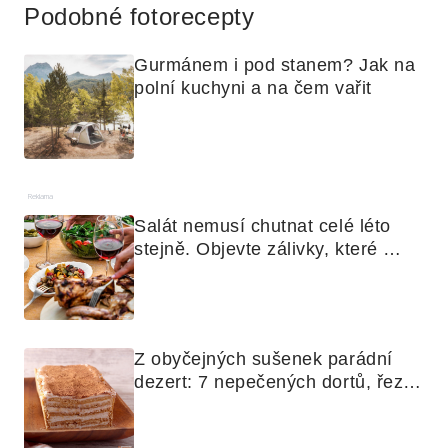
Podobné fotorecepty
Gurmánem i pod stanem? Jak na 
polní kuchyni a na čem vařit
Reklama
Salát nemusí chutnat celé léto 
stejně. Objevte zálivky, které 
využijete i na maso, nudle nebo 
grilovanou zeleninu
Z obyčejných sušenek parádní 
dezert: 7 nepečených dortů, řezů 
a koláčů