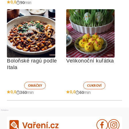
0,0
90
min
Boloňské ragú podle 
Velikonoční kuřátka
Itala
OMÁČKY
CUKROVÍ
0,0
0,0
360
min
60
min
Reklama