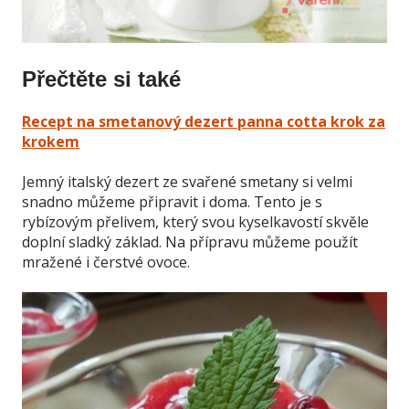
Přečtěte si také
Recept na smetanový dezert panna cotta krok za
krokem
Jemný italský dezert ze svařené smetany si velmi
snadno můžeme připravit i doma. Tento je s
rybízovým přelivem, který svou kyselkavostí skvěle
doplní sladký základ. Na přípravu můžeme použít
mražené i čerstvé ovoce.