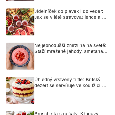
Jídelníček do plavek i do veder: 
Jak se v létě stravovat lehce a 
chytře
Nejjednodušší zmrzlina na světě: 
Stačí mražené jahody, smetana a 
mixér
Úhledný vrstvený trifle: Britský 
dezert se servíruje velkou lžicí 
skoro jako bramborová kaše
Bruschetta s rajčaty: Křupavý 