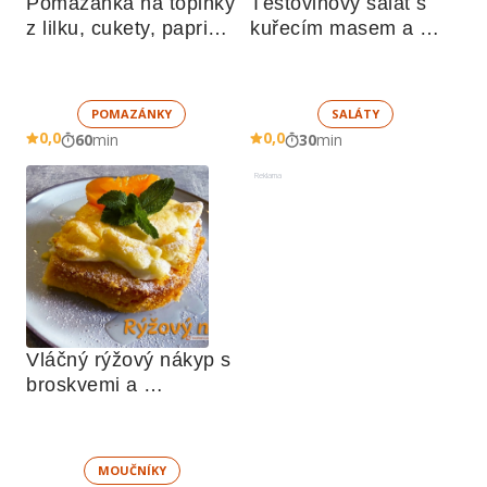
Pomazánka na topinky 
Těstovinový salát s 
z lilku, cukety, paprik, 
kuřecím masem a 
sušených rajčat a 
zeleninou 
žampionů
POMAZÁNKY
SALÁTY
0,0
0,0
60
min
30
min
Reklama
Vláčný rýžový nákyp s 
broskvemi a 
nadýchaným sněhem
MOUČNÍKY