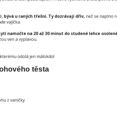
é,
bývá u raných třešní. Ty dozrávají dřív,
než se naplno r
de vajíčka.
ytí namočte na 20 až 30 minut do studené lehce osolen
zou ven a vyplavou.
, kterému odolá jen málokdo!
rohového těsta
ohu z vaničky