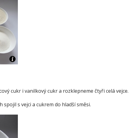
vý cukr i vanilkový cukr a rozklepneme čtyři celá vejce.
spojil s vejci a cukrem do hladší směsi.