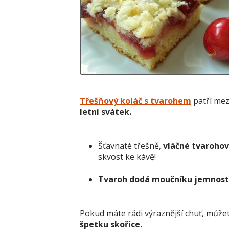
Třešňový koláč s tvarohem
patří mez
letní svátek.
Šťavnaté třešně,
vláčné tvarohov
skvost ke kávě!
Tvaroh dodá moučníku jemnost 
Pokud máte rádi výraznější chuť, může
špetku skořice.