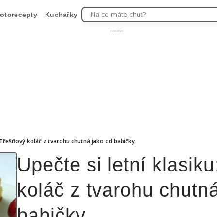
Na co máte chuť?
otorecepty
Kuchařky
Reklama
: Třešňový koláč z tvarohu chutná jako od babičky
Upečte si letní klasik
koláč z tvarohu chutn
babičky