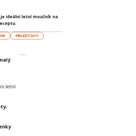
e ideální letní moučník na
receptu.
ENÍ
PŘÍLEŽITOSTI
Reklama
malý
ní letní
ty.
benky