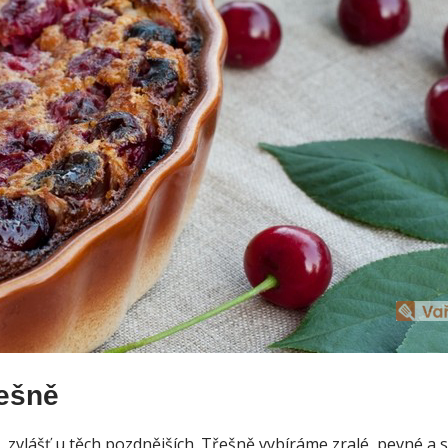
řešně
é, zvlášť u těch pozdnějších. Třešně vybíráme zralé, pevné a 