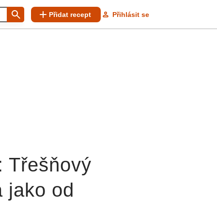
Přidat recept
Přihlásit se
u: Třešňový
á jako od