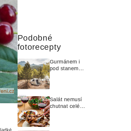
Podobné
fotorecepty
Gurmánem i 
pod stanem? 
Jak na polní 
kuchyni a na 
čem vařit
Reklama
Salát nemusí 
chutnat celé 
léto stejně. 
Objevte 
zálivky, které 
sladké.