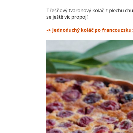
Třešňový tvarohový koláč z plechu chu
se ještě víc propojí.
-> Jednoduchý koláč po francouzsku: 