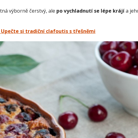
tná výborně čerstvý, ale
po vychladnutí se lépe krájí
a jeh
Upečte si tradiční clafoutis s třešněmi