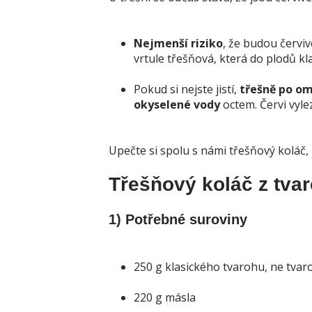
Nejmenší riziko
, že budou červiv
vrtule třešňová, která do plodů kla
Pokud si nejste jistí,
třešně po om
okyselené vody
octem. Červi vyle
Upečte si spolu s námi třešňový koláč
Třešňový koláč z tva
1) Potřebné suroviny
250 g klasického tvarohu, ne tvar
220 g másla