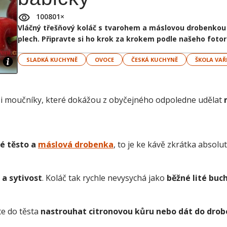
100801
×
Vláčný třešňový koláč s tvarohem a máslovou drobenkou j
plech. Připravte si ho krok za krokem podle našeho foto
SLADKÁ KUCHYNĚ
OVOCE
ČESKÁ KUCHYNĚ
ŠKOLA VAŘ
i moučníky, které dokážou z obyčejného odpoledne udělat
é těsto a
máslová drobenka
, to je ke kávě zkrátka absolut
a sytivost
. Koláč tak rychle nevysychá jako
běžné lité buch
te do těsta
nastrouhat citronovou kůru nebo dát do dro