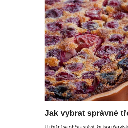
Jak vybrat správné t
U třešní se občas stává, že jsou červiv