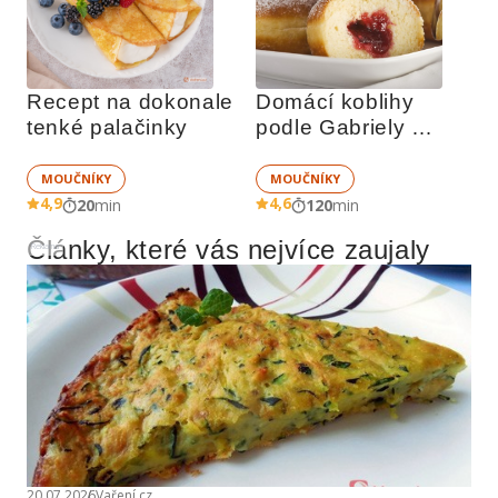
Recept na dokonale 
Domácí koblihy 
tenké palačinky
podle Gabriely 
Soukalové
MOUČNÍKY
MOUČNÍKY
4,9
4,6
20
min
120
min
Články, které vás nejvíce zaujaly
Reklama
20.07.2026
Vaření.cz