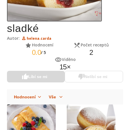
sladké
Autor:
helena.carda
Hodnocení
Počet receptů
0.0
2
/
5
Viděno
15
×
Líbí se mi
Nelíbí se mi