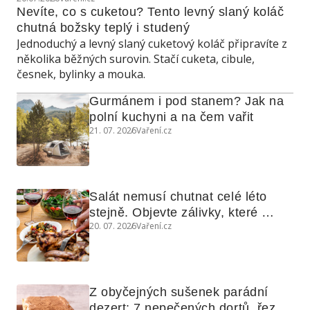
Nevíte, co s cuketou? Tento levný slaný koláč 
chutná božsky teplý i studený
Jednoduchý a levný slaný cuketový koláč připravíte z
několika běžných surovin. Stačí cuketa, cibule,
česnek, bylinky a mouka.
Gurmánem i pod stanem? Jak na 
polní kuchyni a na čem vařit
21. 07. 2026
Vaření.cz
Salát nemusí chutnat celé léto 
stejně. Objevte zálivky, které 
20. 07. 2026
Vaření.cz
využijete i na maso, nudle nebo 
grilovanou zeleninu
Z obyčejných sušenek parádní 
dezert: 7 nepečených dortů, řezů 