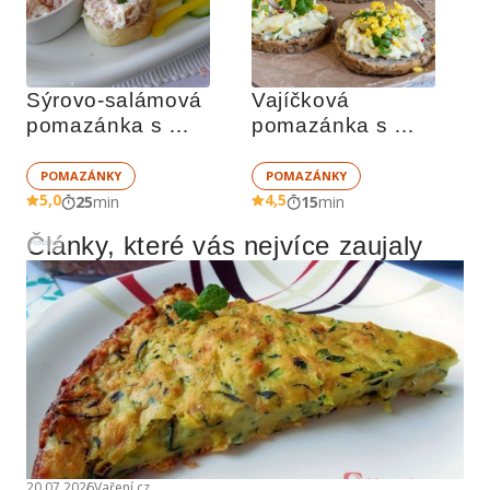
Sýrovo-salámová 
Vajíčková 
pomazánka s 
pomazánka s 
česnekem
majonézou
POMAZÁNKY
POMAZÁNKY
5,0
4,5
25
min
15
min
Články, které vás nejvíce zaujaly
Reklama
20.07.2026
Vaření.cz