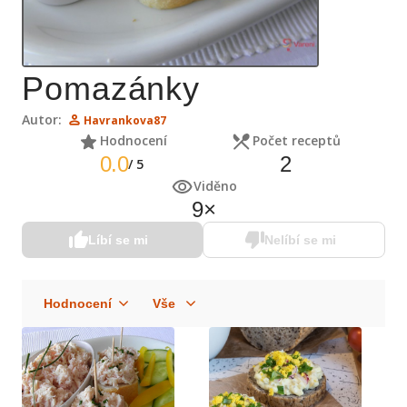
Pomazánky
Autor:
Havrankova87
Hodnocení
Počet receptů
0.0
2
/
5
Viděno
9
×
Líbí se mi
Nelíbí se mi