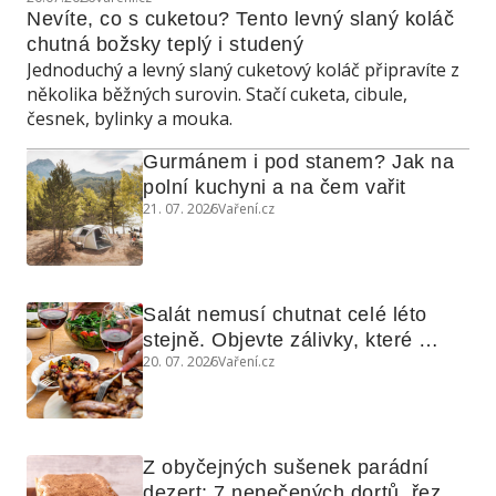
Nevíte, co s cuketou? Tento levný slaný koláč 
chutná božsky teplý i studený
Jednoduchý a levný slaný cuketový koláč připravíte z
několika běžných surovin. Stačí cuketa, cibule,
česnek, bylinky a mouka.
Gurmánem i pod stanem? Jak na 
polní kuchyni a na čem vařit
21. 07. 2026
Vaření.cz
Salát nemusí chutnat celé léto 
stejně. Objevte zálivky, které 
20. 07. 2026
Vaření.cz
využijete i na maso, nudle nebo 
grilovanou zeleninu
Z obyčejných sušenek parádní 
dezert: 7 nepečených dortů, řezů 