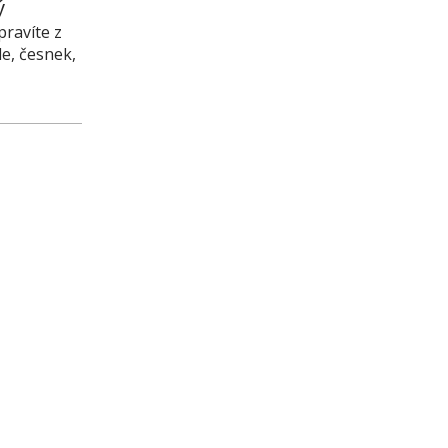
ý
pravíte z
le, česnek,