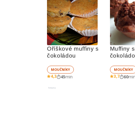
Oříškové muffiny s 
Muffiny s
čokoládou
čokolád
MOUČNÍKY
MOUČNÍKY
4,3
3,7
45
min
60
mi
Reklama