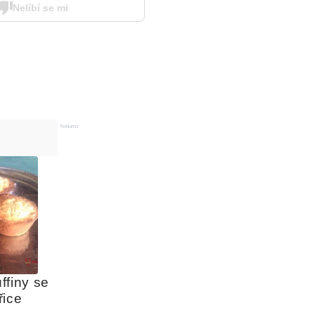
Nelíbí se mi
Reklama
finy se 
řice