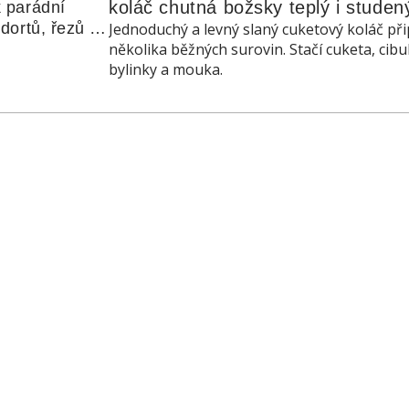
koláč chutná božsky teplý i studen
 parádní 
ortů, řezů a 
Jednoduchý a levný slaný cuketový koláč při
několika běžných surovin. Stačí cuketa, cibu
bylinky a mouka.