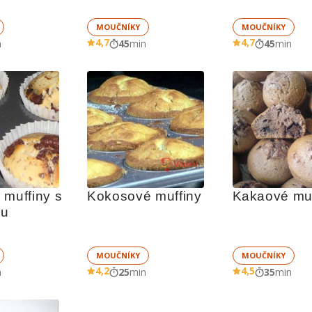
MOUČNÍKY
MOUČNÍKY
4,7
4,7
n
45
min
45
min
muffiny s 
Kokosové muffiny
Kakaové muf
ou
MOUČNÍKY
MOUČNÍKY
4,2
4,5
n
25
min
35
min