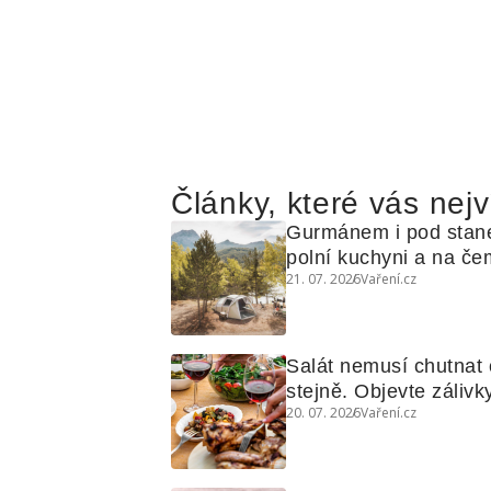
Články, které vás nejv
Gurmánem i pod stan
polní kuchyni a na čem
21. 07. 2026
Vaření.cz
Salát nemusí chutnat c
stejně. Objevte zálivky
20. 07. 2026
Vaření.cz
využijete i na maso, n
grilovanou zeleninu