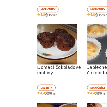
MOUČNÍKY
MOUČNÍKY
4,8
4,8
35
min
35
mi
Domácí čokoládové 
Jablečné 
muffiny
čokolád
DEZERTY
MOUČNÍKY
4,4
4,4
30
min
30
mi