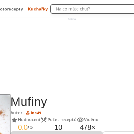
Na co máte chuť?
otorecepty
Kuchařky
Reklama
Mufiny
Autor:
ina49
Hodnocení
Počet receptů
Viděno
0.0
10
478
×
/
5