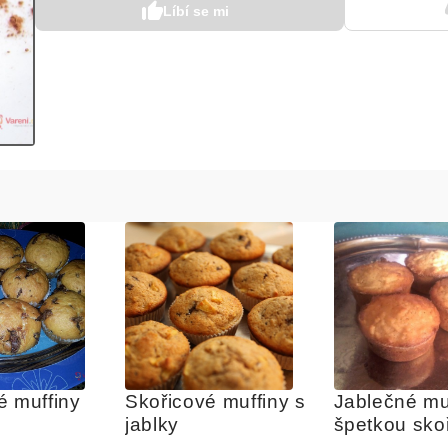
Líbí se mi
é muffiny
Skořicové muffiny s 
Jablečné muf
jablky
špetkou sko