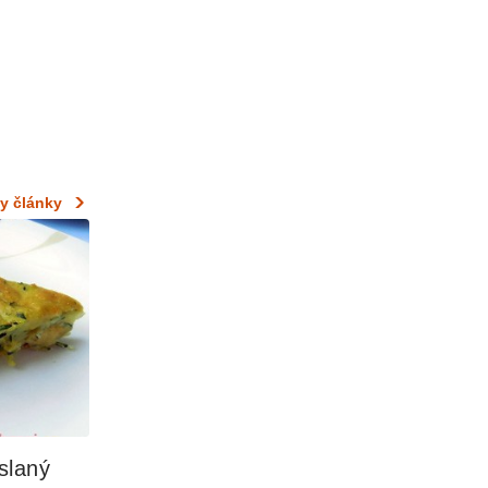
y články
laný 