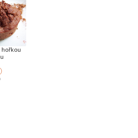
 hořkou 
ou
n