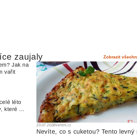
íce zaujaly
Zobrazit všechn
em? Jak na 
 vařit
elé léto 
, které 
udle nebo 
20.07.2026
Vaření.cz
Nevíte, co s cuketou? Tento levný s