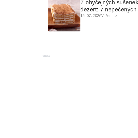
Z obyčejných sušenek
dezert: 7 nepečených d
15. 07. 2026
Vaření.cz
koláčů
Reklama