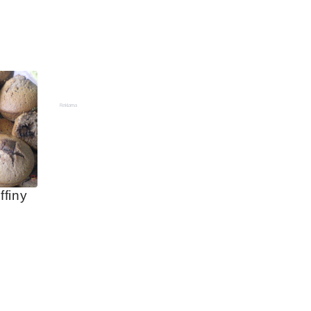
Reklama
finy