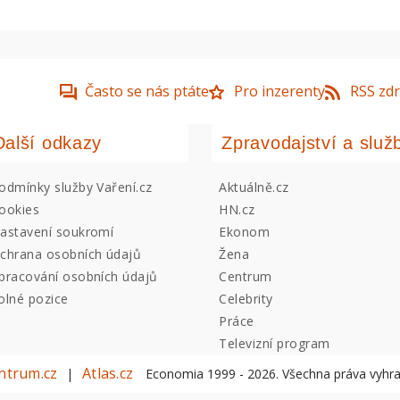
Často se nás ptáte
Pro inzerenty
RSS zdr
Další odkazy
Zpravodajství a služ
odmínky služby Vaření.cz
Aktuálně.cz
ookies
HN.cz
astavení soukromí
Ekonom
chrana osobních údajů
Žena
pracování osobních údajů
Centrum
olné pozice
Celebrity
Práce
Televizní program
ntrum.cz
Atlas.cz
|
Economia 1999 -
2026
. Všechna práva vyhr