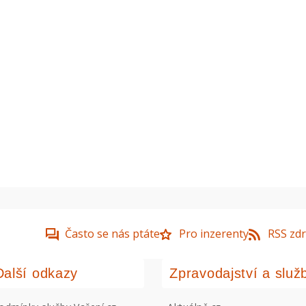
Často se nás ptáte
Pro inzerenty
RSS zdr
Další odkazy
Zpravodajství a služ