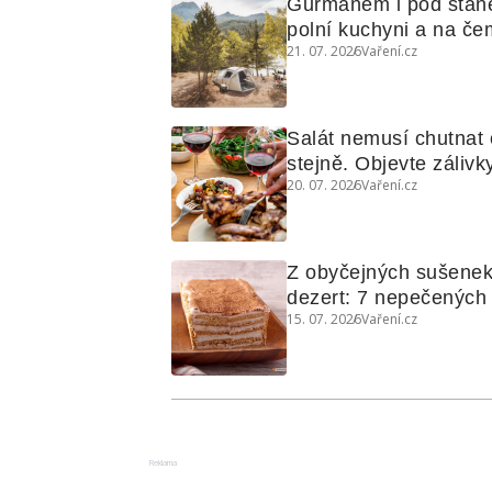
Gurmánem i pod stan
polní kuchyni a na čem
21. 07. 2026
Vaření.cz
Salát nemusí chutnat c
stejně. Objevte zálivky
20. 07. 2026
Vaření.cz
využijete i na maso, n
grilovanou zeleninu
Z obyčejných sušenek
dezert: 7 nepečených d
15. 07. 2026
Vaření.cz
koláčů
Reklama