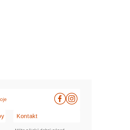
oje
by
Kontakt