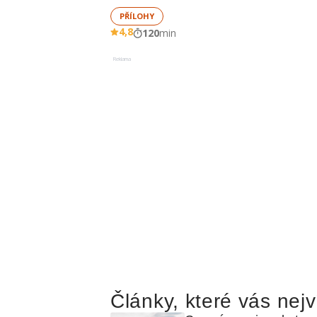
PŘÍLOHY
4,8
120
min
Reklama
Články, které vás nejv