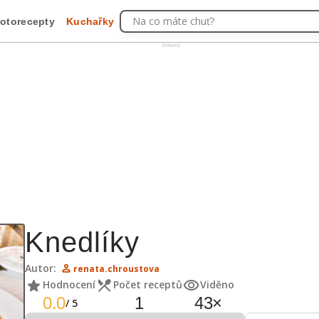
Na co máte chuť?
otorecepty
Kuchařky
Reklama
Knedlíky
Autor:
renata.chroustova
Hodnocení
Počet receptů
Viděno
0.0
1
43
×
/
5