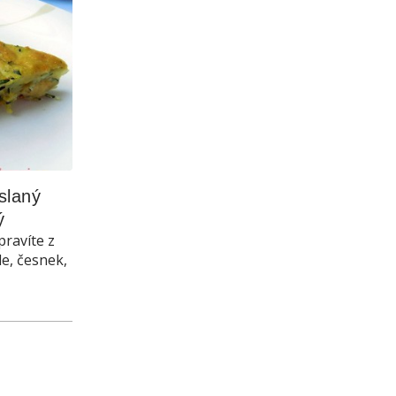
laný 
ý
pravíte z
le, česnek,