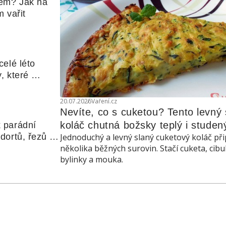
em? Jak na 
 vařit
elé léto 
, které 
udle nebo 
20.07.2026
Vaření.cz
Nevíte, co s cuketou? Tento levný s
koláč chutná božsky teplý i studen
 parádní 
ortů, řezů a 
Jednoduchý a levný slaný cuketový koláč při
několika běžných surovin. Stačí cuketa, cibu
bylinky a mouka.