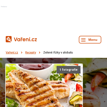
Reklama
Vaření.cz
Recepty
Zelené řízky v alobalu
1 fotografie