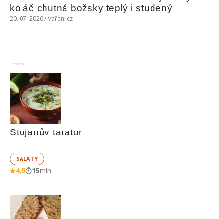
koláč chutná božsky teplý i studený
20. 07. 2026 / Vaření.cz
Reklama
Stojanův tarator
SALÁTY
4,8
15
min