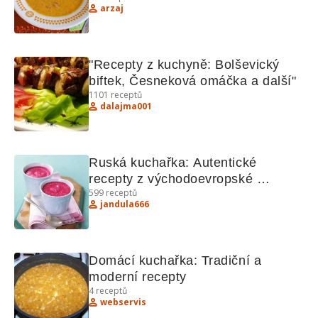
arzaj
"Recepty z kuchyně: Bolševický 
biftek, Česneková omáčka a další"
1101
receptů
dalajma001
Ruská kuchařka: Autentické 
recepty z východoevropské 
599
receptů
kuchyně
jandula666
Domácí kuchařka: Tradiční a 
moderní recepty
4
receptů
webservis