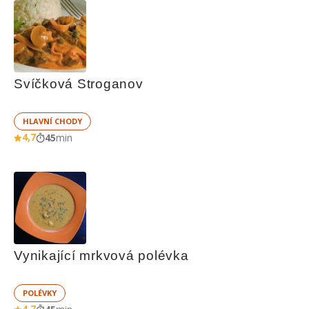
Svíčková Stroganov
HLAVNÍ CHODY
4,7
45
min
Vynikající mrkvová polévka
POLÉVKY
4,7