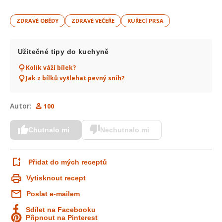
ZDRAVÉ OBĚDY
ZDRAVÉ VEČEŘE
KUŘECÍ PRSA
Užitečné tipy do kuchyně
Kolik váží bílek?
Jak z bílků vyšlehat pevný sníh?
Autor:
100
Chutnalo mi
Nechutnalo mi
Přidat do mých receptů
Vytisknout recept
Poslat e-mailem
Sdílet na Facebooku
Připnout na Pinterest