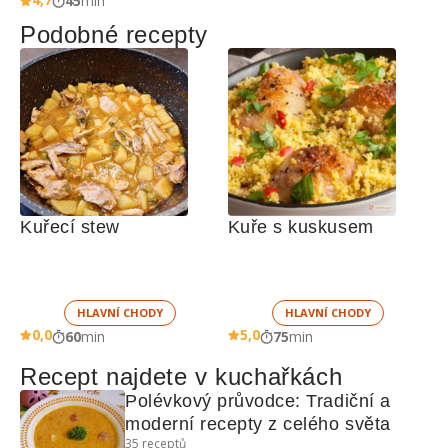
45
min
Podobné recepty
Kuřecí stew 
Kuře s kuskusem
HLAVNÍ CHODY
HLAVNÍ CHODY
0,0
5,0
60
min
75
min
Recept najdete v kuchařkách
Polévkový průvodce: Tradiční a 
moderní recepty z celého světa
35
receptů