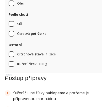
Olej
Podle chuti
Sůl
Čerstvá petrželka
Ostatní
Citronová šťáva
1 lžíce
Kuřecí řízek
400 g
Reklama
Postup přípravy
Kuřecí či jiné řízky naklepeme a potřeme je
připravenou marinádou.