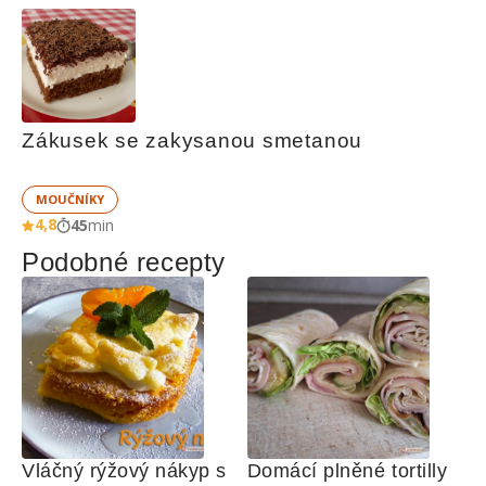
Zákusek se zakysanou smetanou
MOUČNÍKY
4,8
45
min
Podobné recepty
Vláčný rýžový nákyp s 
Domácí plněné tortilly