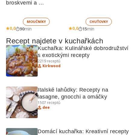
broskvemi a 
nadýchaným sněhem
MOUČNÍKY
CHUŤOVKY
0,0
0,0
90
min
15
min
Recept najdete v kuchařkách
Kuchařka: Kulinářské dobrodružství 
s exotickými recepty
2219
receptů
Kirkwood
Italské lahůdky: Recepty na 
lasagne, gnocchi a omáčky
1507
receptů
dee
Domácí kuchařka: Kreativní recepty 