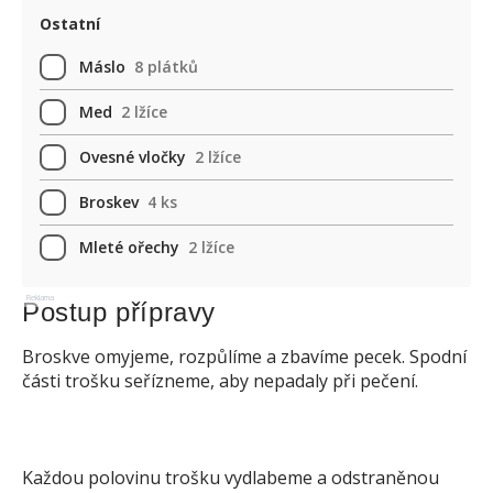
Ostatní
Máslo
8 plátků
Med
2 lžíce
Ovesné vločky
2 lžíce
Broskev
4 ks
Mleté ořechy
2 lžíce
Reklama
Postup přípravy
Broskve omyjeme, rozpůlíme a zbavíme pecek. Spodní
části trošku seřízneme, aby nepadaly při pečení.
Každou polovinu trošku vydlabeme a odstraněnou