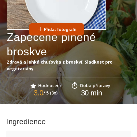
Přidat fotografii
Zapečené plněné
broskve
Zdravá a lehká chuťovka z broskví. Sladkost pro
vegetariány.
Hodnocení
Doba přípravy
3.0
30
min
/ 5 (3x)
Ingredience