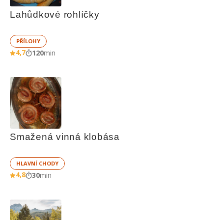
Lahůdkové rohlíčky
PŘÍLOHY
4,7
120
min
Smažená vinná klobása
HLAVNÍ CHODY
4,8
30
min