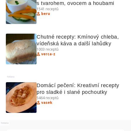
s tvarohem, ovocem a houbami
1541
receptů
beru
Chutné recepty: Kmínový chleba, 
vídeňská káva a další lahůdky
1003
receptů
verca-z
Reklama
Domácí pečení: Kreativní recepty 
pro sladké i slané pochoutky
5464
receptů
vasek
Reklama