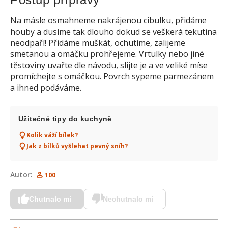
Na másle osmahneme nakrájenou cibulku, přidáme
houby a dusíme tak dlouho dokud se veškerá tekutina
neodpaří! Přidáme muškát, ochutíme, zalijeme
smetanou a omáčku prohřejeme. Vrtulky nebo jiné
těstoviny uvařte dle návodu, slijte je a ve veliké míse
promíchejte s omáčkou. Povrch sypeme parmezánem
a ihned podáváme.
Užitečné tipy do kuchyně
Kolik váží bílek?
Jak z bílků vyšlehat pevný sníh?
Autor:
100
Chutnalo mi
Nechutnalo mi