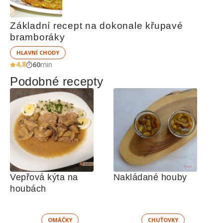
Základní recept na dokonale křupavé 
bramboráky
HLAVNÍ CHODY
4,8
60
min
Podobné recepty
Vepřová kýta na 
Nakládané houby
houbách
OMÁČKY
CHUŤOVKY