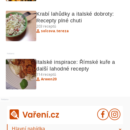
Krabí lahůdky a italské dobroty: 
Recepty plné chuti
203
receptů
solcova.tereza
Reklama
Italské inspirace: Římské kuře a 
další lahodné recepty
114
receptů
Arwen20
Reklama
Hlavní nabídka