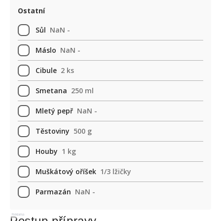
Ostatní
Sůl
NaN -
Máslo
NaN -
Cibule
2 ks
Smetana
250 ml
Mletý pepř
NaN -
Těstoviny
500 g
Houby
1 kg
Muškátový oříšek
1/3 lžičky
Parmazán
NaN -
Reklama
Postup přípravy