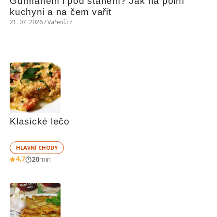
Gurmánem i pod stanem? Jak na polní 
kuchyni a na čem vařit
21. 07. 2026 / Vaření.cz
Klasické lečo
HLAVNÍ CHODY
4,7
20
min