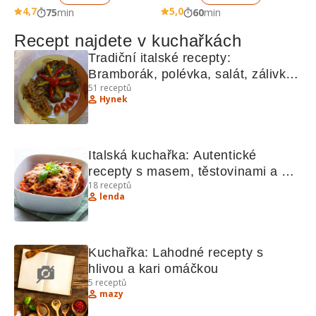
4,7
5,0
75
min
60
min
Recept najdete v kuchařkách
Tradiční italské recepty: 
Bramborák, polévka, salát, zálivka, 
51
receptů
lasagne
Hynek
Italská kuchařka: Autentické 
recepty s masem, těstovinami a 
18
receptů
sýrem
lenda
Kuchařka: Lahodné recepty s 
hlivou a kari omáčkou
5
receptů
mazy