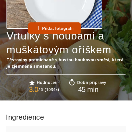
Přidat fotografii
Vrtulky s houbami a
muškátovým oříškem
Těstoviny promíchané s hustou houbovou směsí, která
je zjemněná smetanou.
Hodnocení
Doba přípravy
3.0
45
min
/ 5 (1034x)
Ingredience