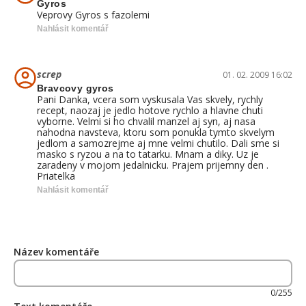
Gyros
Veprovy Gyros s fazolemi
Nahlásit komentář
screp
01. 02. 2009 16:02
Bravcovy gyros
Pani Danka, vcera som vyskusala Vas skvely, rychly
recept, naozaj je jedlo hotove rychlo a hlavne chuti
vyborne. Velmi si ho chvalil manzel aj syn, aj nasa
nahodna navsteva, ktoru som ponukla tymto skvelym
jedlom a samozrejme aj mne velmi chutilo. Dali sme si
masko s ryzou a na to tatarku. Mnam a diky. Uz je
zaradeny v mojom jedalnicku. Prajem prijemny den .
Priatelka
Nahlásit komentář
Název komentáře
0/255