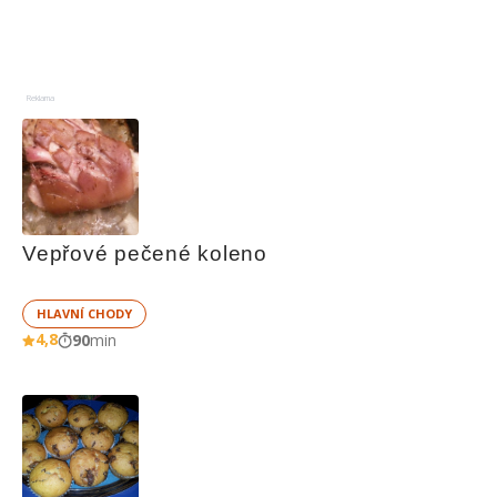
Reklama
Vepřové pečené koleno
HLAVNÍ CHODY
4,8
90
min