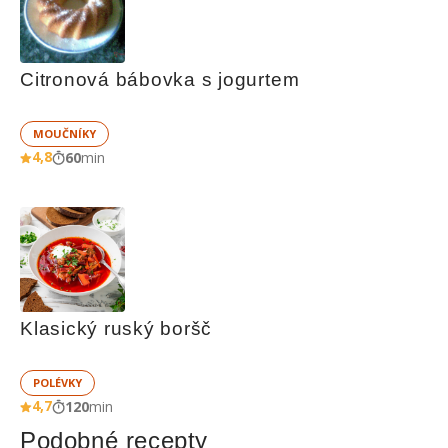
Citronová bábovka s jogurtem
MOUČNÍKY
4,8
60
min
Klasický ruský boršč
POLÉVKY
4,7
120
min
Podobné recepty