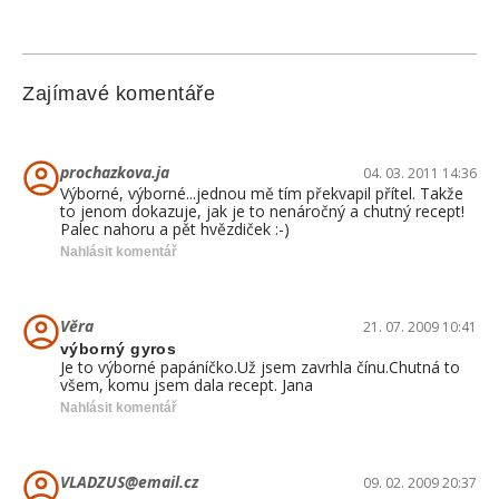
Zajímavé komentáře
prochazkova.ja
04. 03. 2011 14:36
Výborné, výborné...jednou mě tím překvapil přítel. Takže
to jenom dokazuje, jak je to nenáročný a chutný recept!
Palec nahoru a pět hvězdiček :-)
Nahlásit komentář
Věra
21. 07. 2009 10:41
výborný gyros
Je to výborné papáníčko.Už jsem zavrhla čínu.Chutná to
všem, komu jsem dala recept. Jana
Nahlásit komentář
VLADZUS@email.cz
09. 02. 2009 20:37