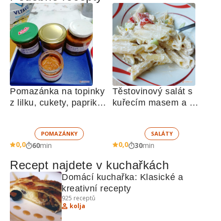
Pomazánka na topinky 
Těstovinový salát s 
z lilku, cukety, paprik, 
kuřecím masem a 
sušených rajčat a 
zeleninou 
žampionů
POMAZÁNKY
SALÁTY
0,0
0,0
60
min
30
min
Recept najdete v kuchařkách
Domácí kuchařka: Klasické a 
kreativní recepty
925
receptů
kolja