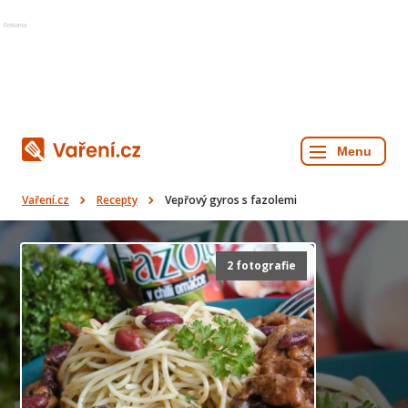
Reklama
Vaření.cz
Recepty
Vepřový gyros s fazolemi
2 fotografie