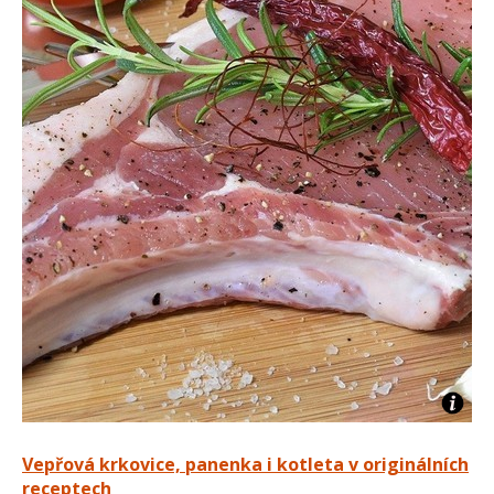
Vepřová krkovice, panenka i kotleta v originálních
receptech