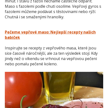
minut. I šťávu z fazolí necháme částečně odpařit.
Maso s fazolemi podle chuti osolíme. Vepřový gyros s
fazolemi můžeme podávat s těstovinami nebo rýží.
Chutná i se smaženými hranolky.
Pečeme vepřové maso: Nejlepší recepty našich
babiček
Inspirujte se recepty z vepřového masa, které jsou
sice časově náročnější, ale za ten výsledek stojí. Kdy
jindy než o víkendu se vrhnout na vepřovou pečeni
nebo pomalu pečené koleno.