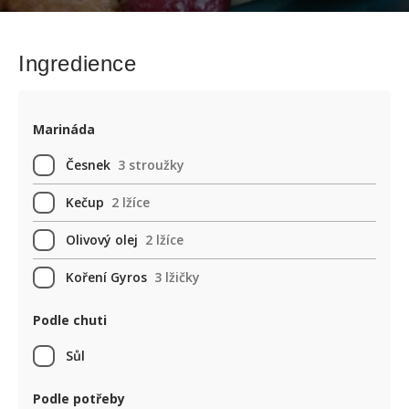
Ingredience
Marináda
Česnek
3 stroužky
Kečup
2 lžíce
Olivový olej
2 lžíce
Koření Gyros
3 lžičky
Podle chuti
Sůl
Podle potřeby