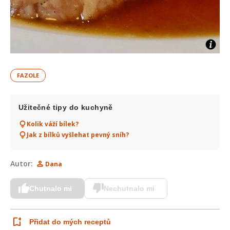
FAZOLE
Užitečné tipy do kuchyně
Kolik váží bílek?
Jak z bílků vyšlehat pevný sníh?
Autor:
Dana
Chutnalo mi
Nechutnalo mi
Přidat do mých receptů