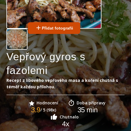
Přidat fotografii
Vepřový gyros s
fazolemi
Recept z libového vepřového masa a koření chutná s
téměř každou přílohou.
Hodnocení
Doba přípravy
3.9
35
min
/ 5 (98x)
Chutnalo
4
x