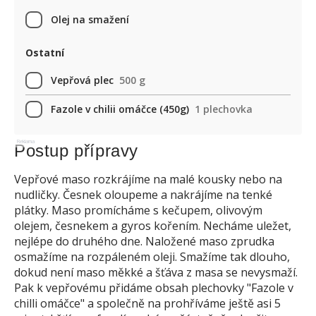
Olej na smažení
Ostatní
Vepřová plec
500 g
Fazole v chilii omáčce (450g)
1 plechovka
Reklama
Postup přípravy
Vepřové maso rozkrájíme na malé kousky nebo na
nudličky. Česnek oloupeme a nakrájíme na tenké
plátky. Maso promícháme s kečupem, olivovým
olejem, česnekem a gyros kořením. Necháme uležet,
nejlépe do druhého dne. Naložené maso zprudka
osmažíme na rozpáleném oleji. Smažíme tak dlouho,
dokud není maso měkké a šťáva z masa se nevysmaží.
Pak k vepřovému přidáme obsah plechovky "Fazole v
chilli omáčce" a společně na prohříváme ještě asi 5