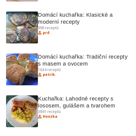
Domácí kuchařka: Klasické a 
moderní recepty
996
receptů
prd
Domácí kuchařka: Tradiční recepty 
s masem a ovocem
1634
receptů
petrik.
Kuchařka: Lahodné recepty s 
lososem, gulášem a tvarohem
3891
receptů
Honzka