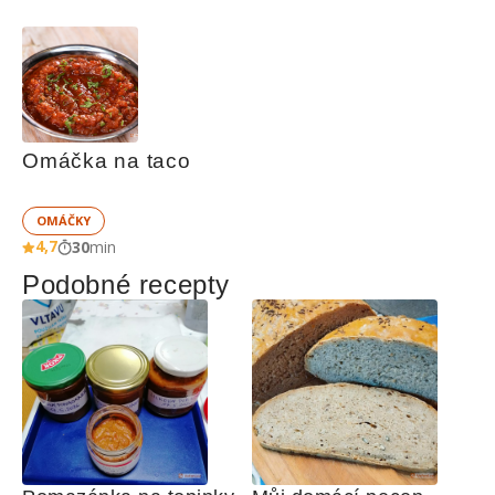
Omáčka na taco
OMÁČKY
4,7
30
min
Podobné recepty