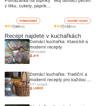
Pomazánka na topinky 
Můj domácí pecen
z lilku, cukety, paprik, 
sušených rajčat a 
žampionů
POMAZÁNKY
HLAVNÍ CHODY
0,0
4,8
60
min
120
min
Recept najdete v kuchařkách
Domácí kuchařka: Klasické a 
moderní recepty
996
receptů
prd
Domácí kuchařka: Tradiční a 
moderní recepty pro každou 
3711
receptů
příležitost
LUBOŠ