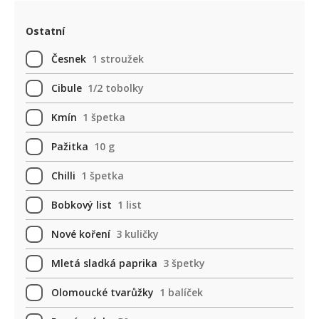
Ostatní
Česnek
1 stroužek
Cibule
1/2 tobolky
Kmín
1 špetka
Pažitka
10 g
Chilli
1 špetka
Bobkový list
1 list
Nové koření
3 kuličky
Mletá sladká paprika
3 špetky
Olomoucké tvarůžky
1 balíček