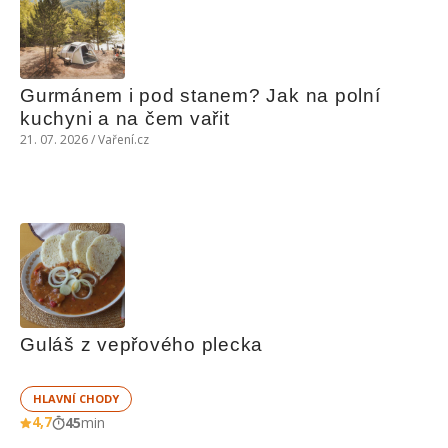
Gurmánem i pod stanem? Jak na polní 
kuchyni a na čem vařit
21. 07. 2026 / Vaření.cz
Guláš z vepřového plecka
HLAVNÍ CHODY
4,7
45
min