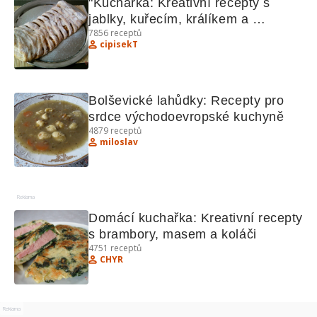
"Kuchařka: Kreativní recepty s 
jablky, kuřecím, králíkem a 
7856
receptů
bochánky"
cipisekT
Bolševické lahůdky: Recepty pro 
srdce východoevropské kuchyně
4879
receptů
miloslav
Reklama
Domácí kuchařka: Kreativní recepty 
s brambory, masem a koláči
4751
receptů
CHYR
Reklama