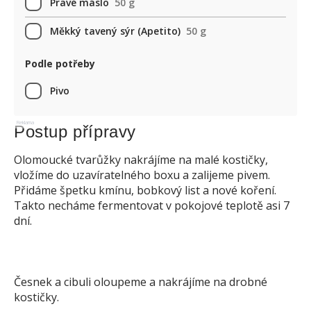
Pravé máslo
50 g
Měkký tavený sýr (Apetito)
50 g
Podle potřeby
Pivo
Reklama
Postup přípravy
Olomoucké tvarůžky nakrájíme na malé kostičky,
vložíme do uzavíratelného boxu a zalijeme pivem.
Přidáme špetku kmínu, bobkový list a nové koření.
Takto necháme fermentovat v pokojové teplotě asi 7
dní.
Česnek a cibuli oloupeme a nakrájíme na drobné
kostičky.