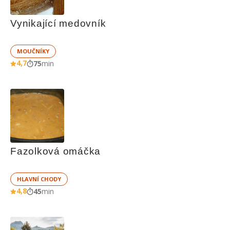
Vynikající medovník
MOUČNÍKY
4,7
75
min
Fazolková omáčka
HLAVNÍ CHODY
4,8
45
min