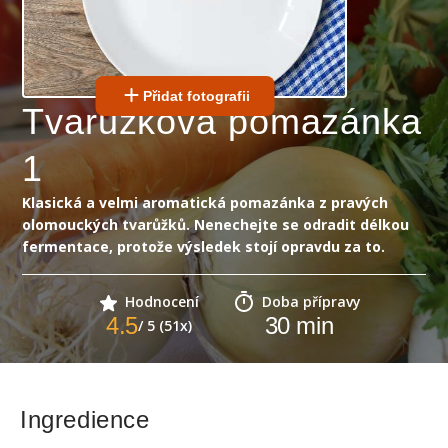
Přidat fotografii
Tvarůžková pomazánka
1
Klasická a velmi aromatická pomazánka z pravých
olomouckých tvarůžků. Nenechejte se odradit délkou
fermentace, protože výsledek stojí opravdu za to.
Hodnocení
Doba přípravy
4.5
30
min
/ 5 (51x)
Ingredience