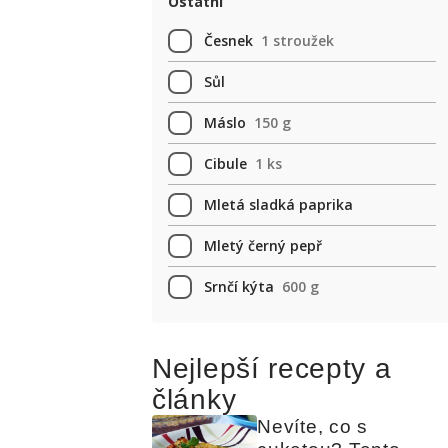
Ostatní
Česnek
1 stroužek
Sůl
Máslo
150 g
Cibule
1 ks
Mletá sladká paprika
Mletý černý pepř
Srnčí kýta
600 g
Nejlepší recepty a
články
Nevíte, co s 