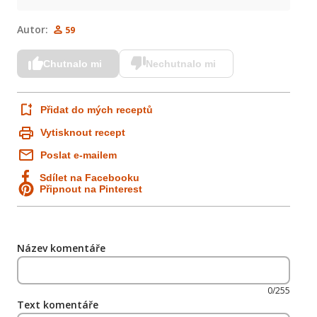
Autor:
59
Chutnalo mi
Nechutnalo mi
Přidat do mých receptů
Vytisknout recept
Poslat e-mailem
Sdílet na Facebooku
Připnout na Pinterest
Název komentáře
0/255
Text komentáře