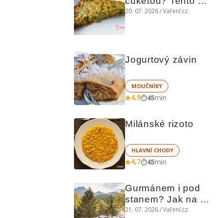
cuketou? Tento 
levný slaný koláč 
20. 07. 2026 / Vaření.cz
chutná božsky teplý 
i studený
Reklama
Jogurtový závin
MOUČNÍKY
4,9
45
min
Milánské rizoto
HLAVNÍ CHODY
4,7
45
min
Gurmánem i pod 
stanem? Jak na 
polní kuchyni a na 
21. 07. 2026 / Vaření.cz