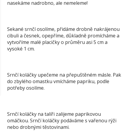
nasekáme nadrobno, ale nemeleme!
Sekané srnčí osolíme, přidáme drobně nakrájenou
cibuli a česnek, opepříme, důkladně promícháme a
vytvoříme malé placičky o průměru asi 5 cm a
vysoké 1 cm.
Srnčí koláčky upečeme na přepuštěném másle. Pak
do zbylého omastku vmícháme papriku, podle
potřeby osolíme.
Srnčí koláčky na talíři zalijeme paprikovou
omáčkou. Srnčí koláčky podáváme s vařenou rýži
nebo drobnými těstovinami.