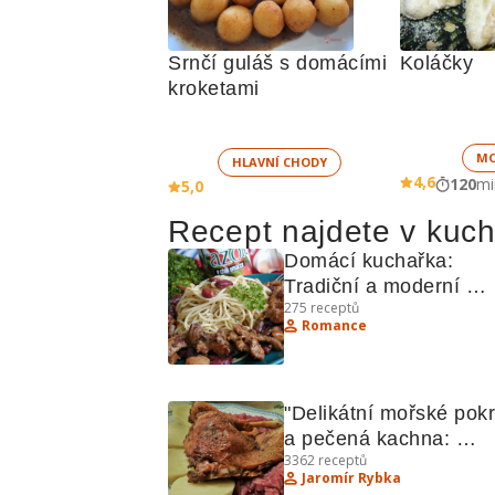
Srnčí guláš s domácími 
Koláčky
kroketami
MO
HLAVNÍ CHODY
4,6
120
mi
5,0
Recept najdete v kuc
Domácí kuchařka: 
Tradiční a moderní 
275
receptů
recepty z české kuchy
Romance
"Delikátní mořské pokr
a pečená kachna: 
3362
receptů
Recepty pro gurmány"
Jaromír Rybka