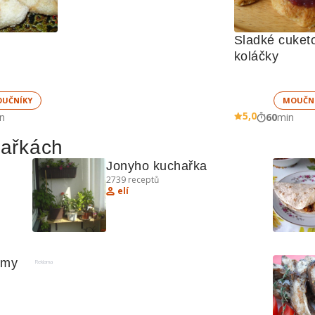
Sladké cuketo
koláčky
UČNÍKY
MOUČN
5,0
n
60
min
hařkách
Jonyho kuchařka
2739
receptů
elí
ně
my 
Reklama