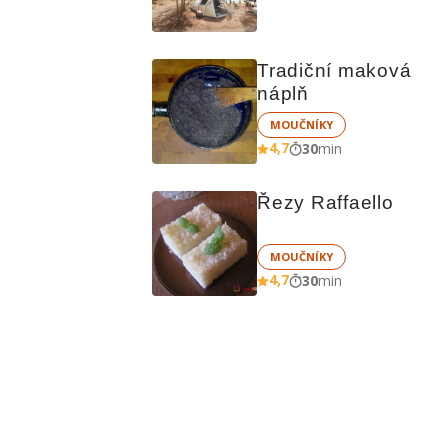
čem vařit
Tradiční maková 
náplň
MOUČNÍKY
4,7
30
min
Řezy Raffaello
MOUČNÍKY
4,7
30
min