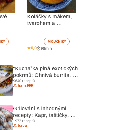
vé 
Koláčky s mákem, 
tvarohem a 
marmeládou
ÍKY
MOUČNÍKY
0,0
90
min
"Kuchařka plná exotických 
pokrmů: Ohnivá burrita, 
9640
receptů
Kuřecí kari, Hradečtí 
hans999
votroci"
Grilování s lahodnými 
recepty: Kapr, taštičky, 
1972
receptů
marináda a další!
baba