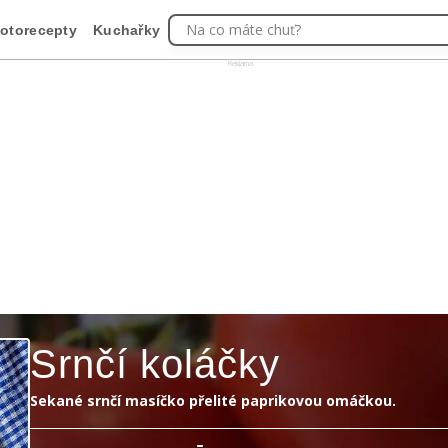
Na co máte chuť?
otorecepty
Kuchařky
Reklama
Srnčí koláčky
Sekané srnčí masíčko přelité paprikovou omáčkou.