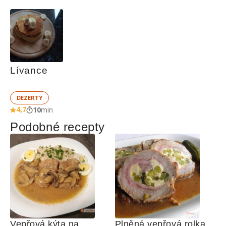
Lívance
DEZERTY
4,7
10
min
Podobné recepty
Vepřová kýta na 
Plněná vepřová rolka