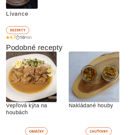
Lívance
DEZERTY
4,7
10
min
Podobné recepty
Vepřová kýta na 
Nakládané houby
houbách
OMÁČKY
CHUŤOVKY