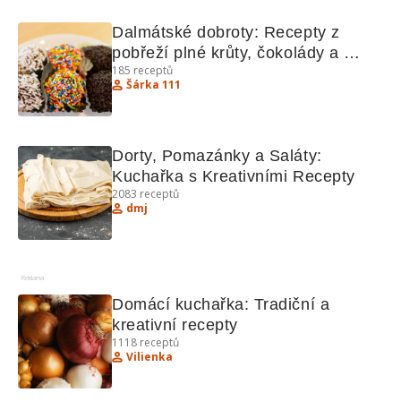
Dalmátské dobroty: Recepty z 
pobřeží plné krůty, čokolády a 
185
receptů
vaflových těst 
Šárka 111
Dorty, Pomazánky a Saláty: 
Kuchařka s Kreativními Recepty
2083
receptů
dmj
Reklama
Domácí kuchařka: Tradiční a 
kreativní recepty
1118
receptů
Vilienka