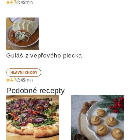
4,7
45
min
Guláš z vepřového plecka
HLAVNÍ CHODY
4,7
45
min
Podobné recepty