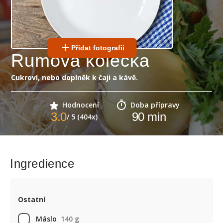
Přidat fotografii
Rumová kolečka
Cukroví, nebo doplněk k čaji a kávě.
Hodnocení
Doba přípravy
3.0
90
min
/ 5 (404x)
Ingredience
Ostatní
Máslo
140 g