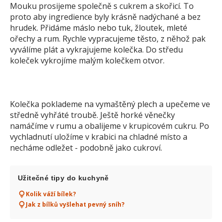
Mouku prosijeme společně s cukrem a skořicí. To
proto aby ingredience byly krásně nadýchané a bez
hrudek. Přidáme máslo nebo tuk, žloutek, mleté
ořechy a rum. Rychle vypracujeme těsto, z něhož pak
vyválíme plát a vykrajujeme kolečka. Do středu
koleček vykrojíme malým kolečkem otvor.
Kolečka poklademe na vymaštěný plech a upečeme ve
středně vyhřáté troubě. Ještě horké věnečky
namáčíme v rumu a obalijeme v krupicovém cukru. Po
vychladnutí uložíme v krabici na chladné místo a
necháme odležet - podobně jako cukroví.
Užitečné tipy do kuchyně
Kolik váží bílek?
Jak z bílků vyšlehat pevný sníh?