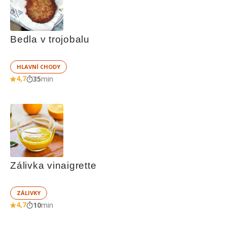
Bedla v trojobalu
HLAVNÍ CHODY
4,7
35
min
Zálivka vinaigrette
ZÁLIVKY
4,7
10
min