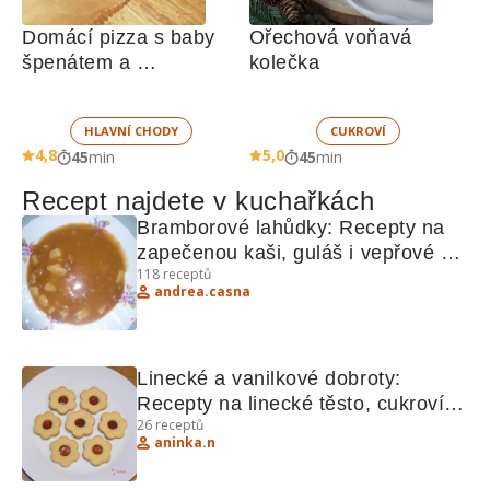
Domácí pizza s baby 
Ořechová voňavá 
špenátem a 
kolečka
gorgonzolou
HLAVNÍ CHODY
CUKROVÍ
4,8
5,0
45
min
45
min
Recept najdete v kuchařkách
Bramborové lahůdky: Recepty na 
zapečenou kaši, guláš i vepřové 
118
receptů
plátky
andrea.casna
Linecké a vanilkové dobroty: 
Recepty na linecké těsto, cukroví, 
26
receptů
rohlíčky a další sladkosti
aninka.n