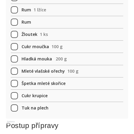
Rum
1 lžíce
Rum
Žloutek
1 ks
Cukr moučka
100 g
Hladká mouka
200 g
Mleté vlašské ořechy
100 g
Špetka mleté skořice
Cukr krupice
Tuk na plech
Reklama
Postup přípravy