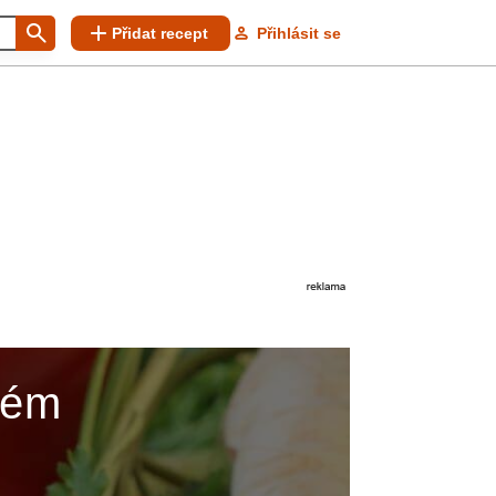
Přidat recept
Přihlásit se
lém