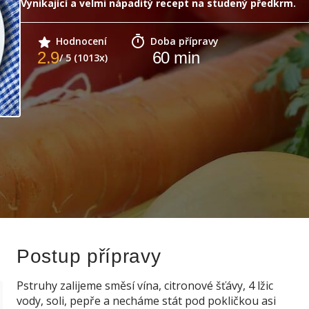
Vynikající a velmi nápaditý recept na studený předkrm.
Hodnocení
Doba přípravy
2.9
60
min
/ 5 (1013x)
Postup přípravy
Pstruhy zalijeme směsí vína, citronové šťávy, 4 lžic
vody, soli, pepře a necháme stát pod pokličkou asi