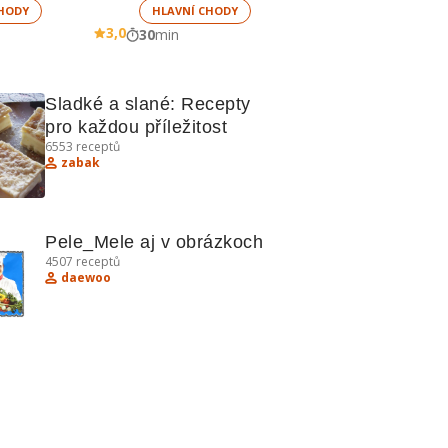
HODY
HLAVNÍ CHODY
3,0
30
min
Sladké a slané: Recepty 
pro každou příležitost
6553
receptů
zabak
Pele_Mele aj v obrázkoch
4507
receptů
daewoo