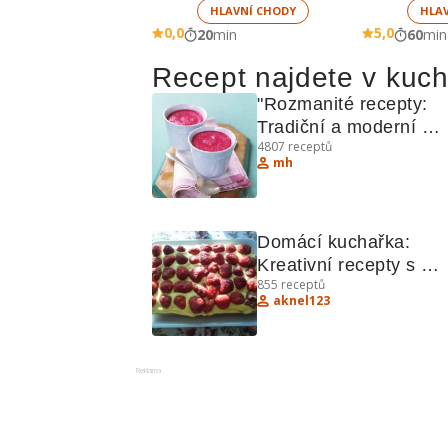
HLAVNÍ CHODY
HLA
0,0
5,0
20
min
60
min
Recept najdete v kuc
"Rozmanité recepty: 
Tradiční a moderní 
4807
receptů
pokrmy"
mh
Domácí kuchařka: 
Kreativní recepty s 
855
receptů
ovocem, džemy a 
aknel123
pikantními pokrmy
Reklama