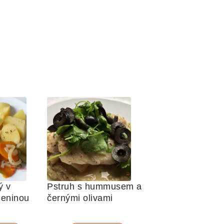
 v 
Pstruh s hummusem a 
leninou
černými olivami