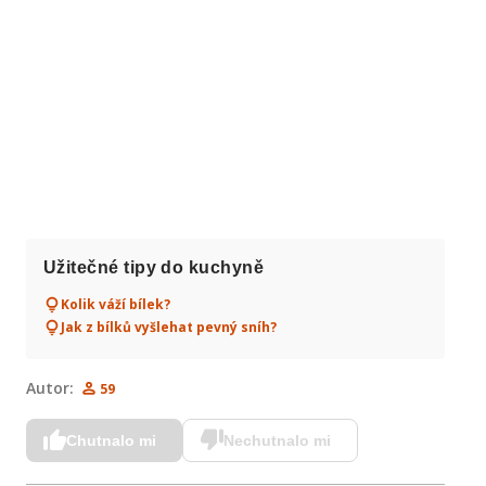
Užitečné tipy do kuchyně
Kolik váží bílek?
Jak z bílků vyšlehat pevný sníh?
Autor:
59
Chutnalo mi
Nechutnalo mi