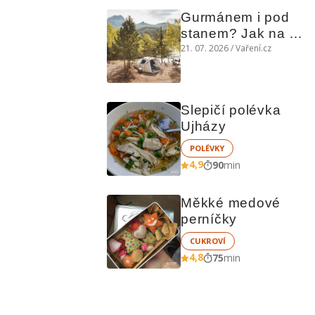
Gurmánem i pod 
stanem? Jak na 
polní kuchyni a na 
21. 07. 2026 / Vaření.cz
čem vařit
Slepičí polévka 
Ujházy
POLÉVKY
4,9
90
min
Měkké medové 
perníčky
CUKROVÍ
4,8
75
min