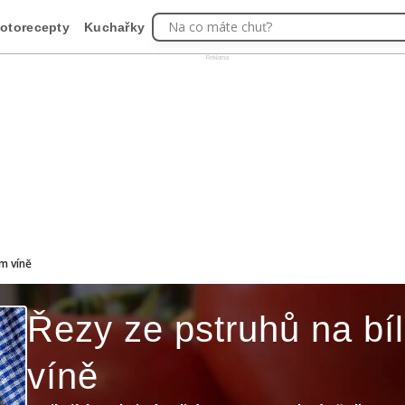
Na co máte chuť?
otorecepty
Kuchařky
Reklama
m víně
Řezy ze pstruhů na bí
víně