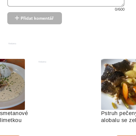
0/600
Přidat komentář
Reklama
Reklama
 smetanové 
Pstruh pečený
limetkou
alobalu se ze