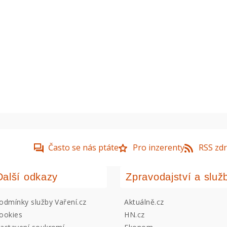
Často se nás ptáte
Pro inzerenty
RSS zdr
Další odkazy
Zpravodajství a služ
odmínky služby Vaření.cz
Aktuálně.cz
ookies
HN.cz