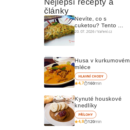
Nejlepší recepty a
články
Nevíte, co s 
cuketou? Tento 
levný slaný koláč 
20. 07. 2026 / Vaření.cz
chutná božsky teplý 
i studený
Reklama
Husa v kurkumovém 
mléce
HLAVNÍ CHODY
4,7
160
min
Kynuté houskové 
knedlíky
PŘÍLOHY
4,8
120
min