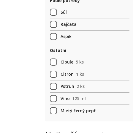
Podle potřeby
Sůl
Rajčata
Aspik
Ostatní
Cibule
5 ks
Citron
1 ks
Pstruh
2 ks
Víno
125 ml
Mletý černý pepř