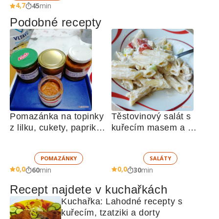
4,7
45
min
Podobné recepty
Pomazánka na topinky 
Těstovinový salát s 
z lilku, cukety, paprik, 
kuřecím masem a 
sušených rajčat a 
zeleninou 
žampionů
POMAZÁNKY
SALÁTY
0,0
0,0
60
min
30
min
Recept najdete v kuchařkách
Kuchařka: Lahodné recepty s 
kuřecím, tzatziki a dorty