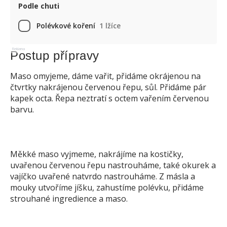
Podle chuti
Polévkové koření
1 lžíce
Reklama
Postup přípravy
Maso omyjeme, dáme vařit, přidáme okrájenou na
čtvrtky nakrájenou červenou řepu, sůl. Přidáme pár
kapek octa. Řepa neztratí s octem vařením červenou
barvu.
Měkké maso vyjmeme, nakrájíme na kostičky,
uvařenou červenou řepu nastrouháme, také okurek a
vajíčko uvařené natvrdo nastrouháme. Z másla a
mouky utvoříme jíšku, zahustíme polévku, přidáme
strouhané ingredience a maso.