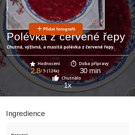
Přidat fotografii
Polévka z červené řepy
Chutná, výživná, a masitá polévka z červené řepy.
Hodnocení
Doba přípravy
2.8
30
min
/ 5 (124x)
Chutnalo
1
x
Ingredience