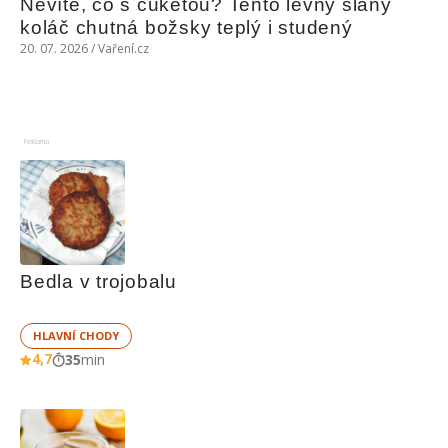
Nevíte, co s cuketou? Tento levný slaný 
koláč chutná božsky teplý i studený
20. 07. 2026 / Vaření.cz
Reklama
Bedla v trojobalu
HLAVNÍ CHODY
4,7
35
min