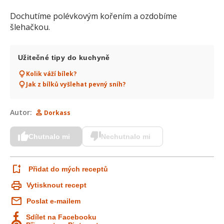
Dochutíme polévkovým kořením a ozdobíme
šlehačkou.
Užitečné tipy do kuchyně
Kolik váží bílek?
Jak z bílků vyšlehat pevný sníh?
Autor:
Dorkass
Chutnalo mi
Nechutnalo mi
Přidat do mých receptů
Vytisknout recept
Poslat e-mailem
Sdílet na Facebooku