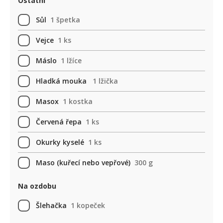
Ostatní
Sůl
1 špetka
Vejce
1 ks
Máslo
1 lžíce
Hladká mouka
1 lžička
Masox
1 kostka
Červená řepa
1 ks
Okurky kyselé
1 ks
Maso (kuřecí nebo vepřové)
300 g
Na ozdobu
Šlehačka
1 kopeček