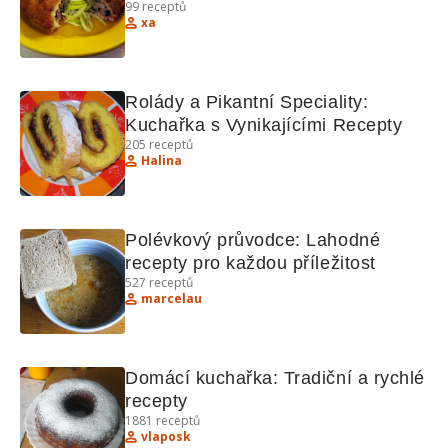
99
receptů
xa
Rolády a Pikantní Speciality: 
Kuchařka s Vynikajícími Recepty
205
receptů
Halina
Polévkový průvodce: Lahodné 
recepty pro každou příležitost
527
receptů
marcelau
Domácí kuchařka: Tradiční a rychlé 
recepty
1881
receptů
vlaposk