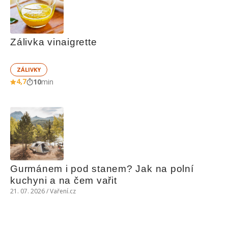
Zálivka vinaigrette
ZÁLIVKY
4,7
10
min
Gurmánem i pod stanem? Jak na polní 
kuchyni a na čem vařit
21. 07. 2026 / Vaření.cz