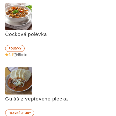
Čočková polévka
POLÉVKY
4,7
45
min
Guláš z vepřového plecka
HLAVNÍ CHODY