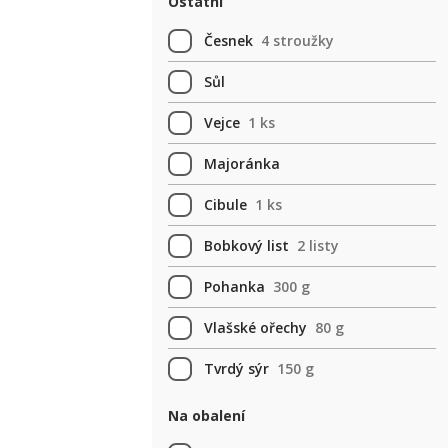
Ostatní
Česnek
4 stroužky
Sůl
Vejce
1 ks
Majoránka
Cibule
1 ks
Bobkový list
2 listy
Pohanka
300 g
Vlašské ořechy
80 g
Tvrdý sýr
150 g
Na obalení