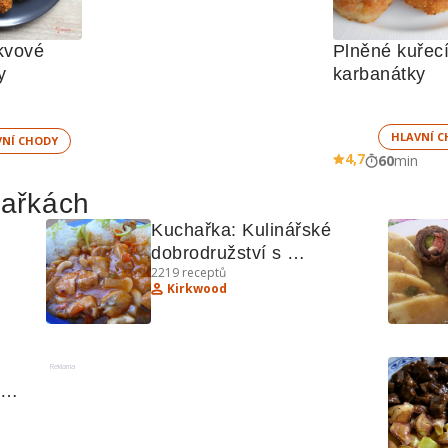
vové 
Plněné kuřecí
karbanátky 
karbanátky 
HLAVNÍ C
VNÍ CHODY
4,7
60
min
hařkách
Kuchařka: Kulinářské 
dobrodružství s 
2219
receptů
čné 
exotickými recepty
Kirkwood
Reklama
o 