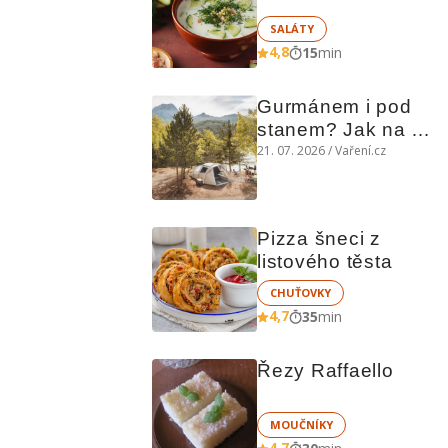
SALÁTY
4,8
15
min
Gurmánem i pod 
stanem? Jak na 
polní kuchyni a na 
21. 07. 2026 / Vaření.cz
čem vařit
Pizza šneci z 
listového těsta
CHUŤOVKY
4,7
35
min
Řezy Raffaello
MOUČNÍKY
4,7