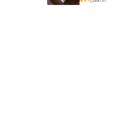
30
min