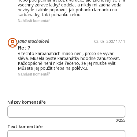
vsechny zdrave latky/ dodelat a nikdy mi zadna voda
nezbyde. takhle pripravuji jak pohanku lamanku na
karbanatky, tak i pohanku celou.
Nahlásit komentář
Jana Machalová
02. 03. 2007 17:11
Re: ?
V těchto karbanátcích maso není, proto se vývar
slévá. Musela byste karbanátky hoodně zahuštovat.
Každopádně není nikde řečeno, že jej musíte vylít.
Můžete jej použít třeba na polévku.
Nahlásit komentář
Název komentáře
0/255
Text komentáře