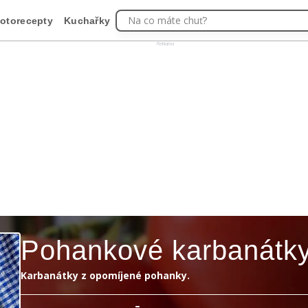
Na co máte chuť?
otorecepty
Kuchařky
Reklama
Pohankové karbanátk
Karbanátky z opomíjené pohanky.