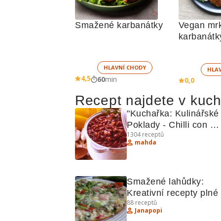
Smažené karbanátky
Vegan mrk
HLAVNÍ CHODY
HLA
4,5
60
min
0,0
Recept najdete v kuc
"Kuchařka: Kulinářské 
Poklady - Chilli con 
1304
receptů
Carne, Tiramisu, Jable
mahda
Lahůdky"
Smažené lahůdky: 
Kreativní recepty plné 
88
receptů
slaniny, sýra a uzenéh
Janapopi
masa