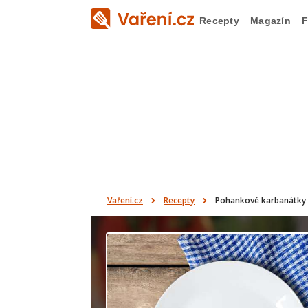
Recepty
Magazín
F
Vaření.cz
Recepty
Pohankové karbanátky