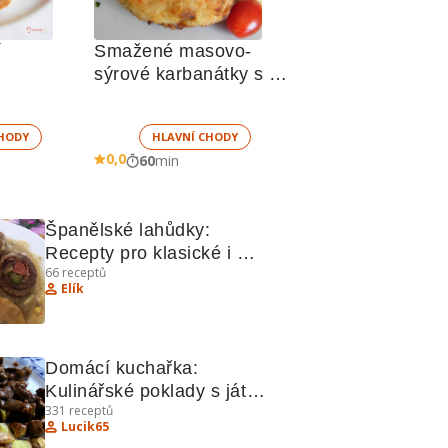
 
Smažené masovo-
sýrové karbanátky s 
paprikou
HODY
HLAVNÍ CHODY
0,0
60
min
Španělské lahůdky: 
Recepty pro klasické i 
66
receptů
moderní pokrmy
Elík
Domácí kuchařka: 
Kulinářské poklady s játry, 
331
receptů
banány, špenátem, 
Lucik65
medem a kopýtky