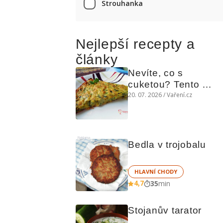
Strouhanka
Nejlepší recepty a
články
Nevíte, co s 
cuketou? Tento 
levný slaný koláč 
20. 07. 2026 / Vaření.cz
chutná božsky teplý 
i studený
Reklama
Bedla v trojobalu
HLAVNÍ CHODY
4,7
35
min
Stojanův tarator