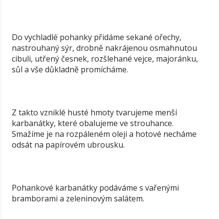
Do vychladlé pohanky přidáme sekané ořechy,
nastrouhaný sýr, drobně nakrájenou osmahnutou
cibuli, utřený česnek, rozšlehané vejce, majoránku,
sůl a vše důkladně promícháme.
Z takto vzniklé husté hmoty tvarujeme menší
karbanátky, které obalujeme ve strouhance.
Smažíme je na rozpáleném oleji a hotové necháme
odsát na papírovém ubrousku.
Pohankové karbanátky podáváme s vařenými
bramborami a zeleninovým salátem.