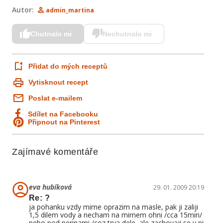
Autor:
admin_martina
Chutnalo mi
Nechutnalo mi
Přidat do mých receptů
Vytisknout recept
Poslat e-mailem
Sdílet na Facebooku
Připnout na Pinterest
Zajímavé komentáře
eva hubíková
29. 01. 2009 20:19
Re: ?
ja pohanku vzdy mirne oprazim na masle, pak ji zaliji
1,5 dilem vody a necham na mirnem ohni /cca 15min/
nebo pod perinami /coz trva dele, ale zachovaji se v ni